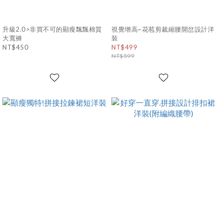
升級2.0>非買不可的顯瘦飄飄棉質
視覺增高~花苞剪裁縮腰開岔設計洋
大寬褲
裝
NT$450
NT$499
NT$599