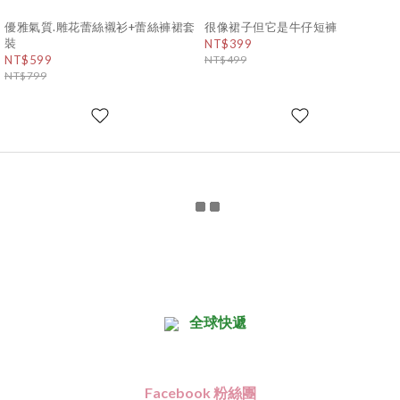
優雅氣質.雕花蕾絲襯衫+蕾絲褲裙套
很像裙子但它是牛仔短褲
裝
NT$399
NT$599
NT$499
NT$799
全球快遞
Facebook 粉絲團