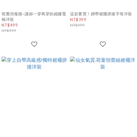
視覺消瘦感~讓妳一穿再穿的縮腰寬
這款要買！綁帶裙擺拼接字母洋裝
袖洋裝
NT$399
NT$499
NT$599
NT$599