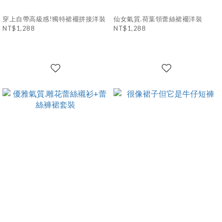
穿上自帶高級感!獨特裙襬拼接洋裝
仙女氣質.荷葉領蕾絲裙襬洋裝
NT$1,288
NT$1,288