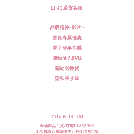
LINE
退貨客服
品牌精神<影片>
會員專屬優惠
電子發票作業
購物前先點我
關於退換貨
隱私權政策
2016 © JIN LUN
金倫精品百貨/
統編01683093
330桃園市桃園區中正路422號1樓