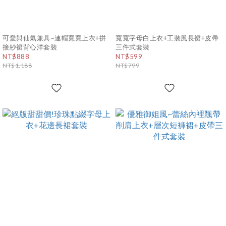
可愛與仙氣兼具~連帽寬寬上衣+拼
寬寬字母白上衣+工裝風長裙+皮帶
接紗裙背心洋套裝
三件式套裝
NT$888
NT$599
NT$1,188
NT$799