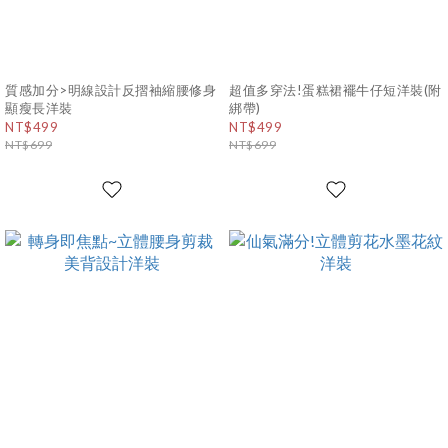
質感加分>明線設計反摺袖縮腰修身
超值多穿法!蛋糕裙襬牛仔短洋裝(附
顯瘦長洋裝
綁帶)
NT$499
NT$499
NT$699
NT$699