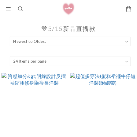
🤎5/15新品直播款