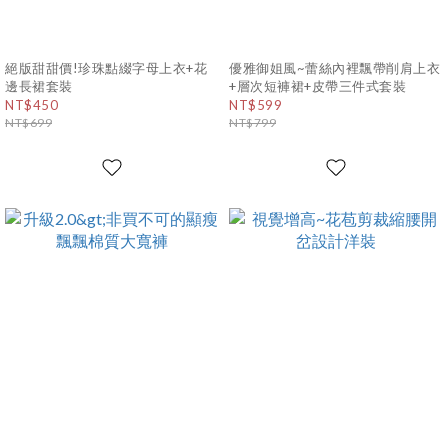
絕版甜甜價!珍珠點綴字母上衣+花
優雅御姐風~蕾絲內裡飄帶削肩上衣
邊長裙套裝
+層次短褲裙+皮帶三件式套裝
NT$450
NT$599
NT$699
NT$799