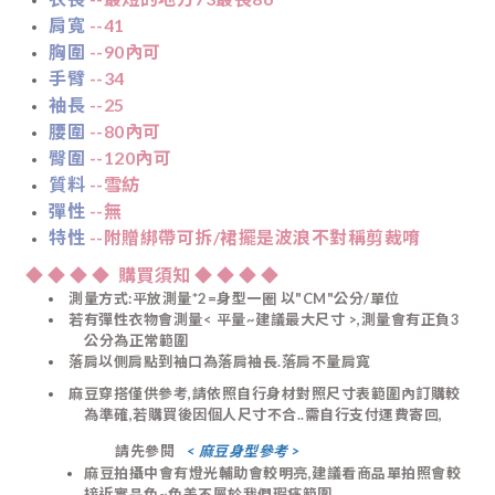
肩寬
--41
胸圍
--90內可
手臂
--34
袖長
--25
腰圍
--80內可
臀圍
--120內可
質料
--雪紡
彈性
--無
特性
--附贈綁帶可拆/裙擺是波浪不對稱剪裁唷
◆
◆
◆
◆ 購買須知 ◆
◆
◆
◆
測量方式:平放測量*2=身型一圈 以"CM"公分/單位
若有彈性衣物會測量< 平量~建議最大尺寸 >,測量會有正負3
公分
為正常範圍
落肩以側肩點到袖口為落肩袖長.落肩不量肩寬
麻豆穿搭僅供參考,請依照自行身材對照尺寸表範圍內訂購較
為準確,若購買後因個人尺寸不合..需自行支付運費寄回,
請先參閱
< 麻豆身型參考 >
麻豆拍攝中會有燈光輔助會較明亮,建議看商品單拍照會較
接近實品色
~色差不屬於我們瑕疵範圍 ,