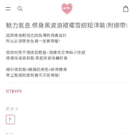
魅力氣息.修身黑波浪裙襬雪紡短洋裝(附綁帶)
這款裙長較短也因為薄款透膚設計
所以必須穿安全褲一定要穿喔!
雪紡材質不僅透氣輕盈~透膚性又帶點小性感
裙身採波浪剪裁.穿起來更俏麗好看
襯衫領剪裁+顯瘦的黑色+綁帶腰身
穿上整個就是有層次又氣場強!
NT$499
尺寸
: F
F