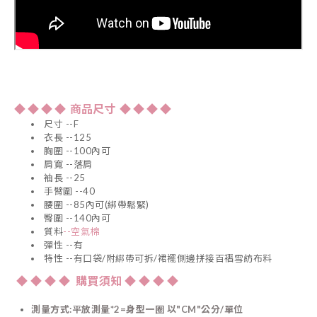
◆
◆
◆
◆ 商品尺寸 ◆
◆
◆
◆
尺寸
--F
衣長
--125
胸圍
--100內可
肩寬
--落肩
袖長
--25
手臂圍
--40
腰圍
--85內可(綁帶鬆緊)
臀圍
--140內可
質料
--空氣棉
彈性
--有
特性
--有口袋/附綁帶可拆/裙襬側邊拼接百褶雪紡布料
◆
◆
◆
◆ 購買須知 ◆
◆
◆
◆
測量方式:平放測量*2=身型一圈 以"CM"公分/單位