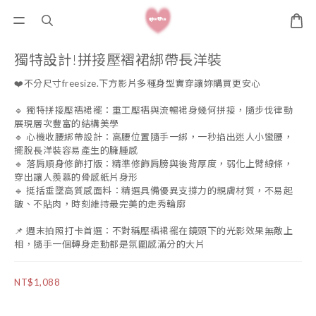
獨特設計!拼接壓褶裙綁帶長洋裝
❤️不分尺寸freesize.下方影片多種身型實穿讓妳購買更安心
🔹 獨特拼接壓褶裙襬：重工壓褶與流暢裙身幾何拼接，隨步伐律動
展現層次豐富的結構美學
🔹 心機收腰綁帶設計：高腰位置隨手一綁，一秒掐出迷人小蠻腰，
擺脫長洋裝容易產生的臃腫感
🔹 落肩順身修飾打版：精準修飾肩膀與後背厚度，弱化上臂線條，
穿出讓人羨慕的骨感紙片身形
🔹 挺括垂墜高質感面料：精選具備優異支撐力的親膚材質，不易起
皺、不貼肉，時刻維持最完美的走秀輪廓
📌 週末拍照打卡首選：不對稱壓褶裙襬在鏡頭下的光影效果無敵上
相，隨手一個轉身走動都是氛圍感滿分的大片
NT$1,088