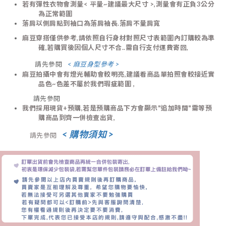
若有彈性衣物會測量< 平量~建議最大尺寸 >,測量會有正負3
公分
為正常範圍
落肩以側肩點到袖口為落肩袖長.落肩不量肩寬
麻豆穿搭僅供參考,請依照自行身材對照尺寸表範圍內訂購較為準
確,若購買後因個人尺寸不合..需自行支付運費寄回,
請先參閱
< 麻豆身型參考 >
麻豆拍攝中會有燈光輔助會較明亮,建議看商品單拍照會較接近實
品色
~色差不屬於我們瑕疵範圍 ,
請先參閱
我們
採用現貨+預購,
若是預購商品下方會顯示"追加時間"需等預
購商品
到齊一併
檢查出貨,
< 購物須知 >
請先參閱