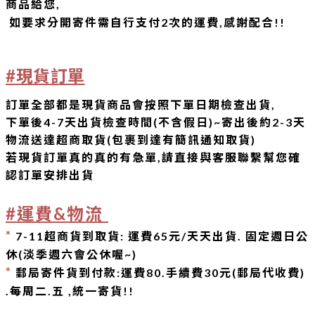
商品給您,
如要求分開寄件需自行支付2次的運費,感謝配合!!
#現貨訂單
訂單全部都是現貨商品會按照下單日期檢查出貨,
下單後4-7天出貨檢查時間(不含假日)~寄出後約2-3天
物流送達超商取貨(包裹到達有簡訊通知取貨)
若現貨訂單真的
真的有急單,請直接與客服聯繫幫您確
認訂單安排出貨
#運費&物流
*
7-11超商貨到取貨: 運費65元/天天出貨. 固定
週日公
休(淡季週六會公休喔~)
*
郵局寄件貨到付款:運費80.手續費30元(郵局代收費)
.每周二.
五 ,統一寄貨!!