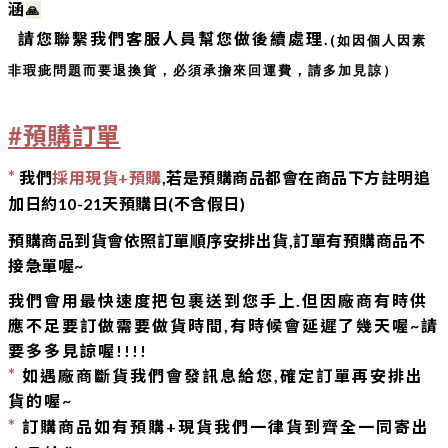
涵
🙏
請您聯繫我們客服人員幫您做後續處理.
(如因個人因素
非瑕疵問題而要退換貨，必須承擔來回運費，請多加見諒）
#預購訂單
*
我們
採用現貨+預購
,若是預購商品
都會在商品下方註明
追
加日約10-21天預購日(不含假日)
預購商品到貨會依照訂單順序安排出貨,訂單有預購商品不
接急單喔~
我們會用最快速度把包裹送到您手上.但因廠商有時供
應不足要訂做需要做貨時間,有時候會延遲了幾天喔~
請
要多多見諒喔!!!!
*
如遇廠商斷貨我們會發訊息給您,確定訂單再安排出
貨的喔~
*
訂購商品如有預購+現貨我們一律貨到齊全一同寄出