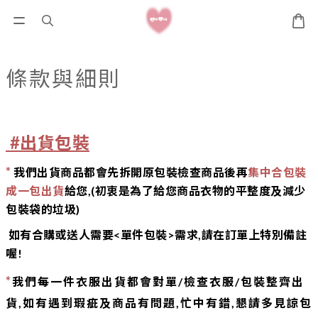
條款與細則
#出貨包裝
*
我們出貨商品都會先拆開原包裝檢查商品後再
集中合包裝
成一包出貨
給您,(初衷
是為了給您商品
衣物的平整度及
減少
包裝袋的垃圾)
如有合購或送人需要<單件包裝>需求,請在訂單上特別備註
喔!
*
我們每一件衣服出貨都會對單/檢查衣服/包裝整齊出
貨,如有遇到瑕疵及商品有問題,忙中有錯,懇請多見諒包