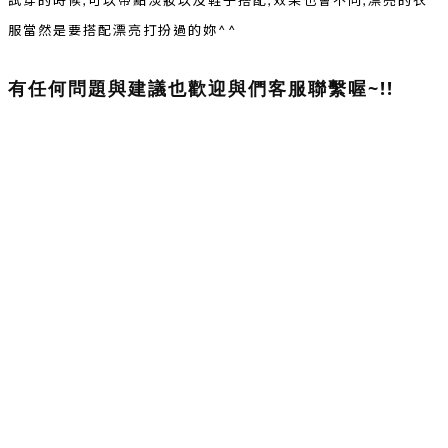
試穿的時候,可以帶點淡妝以及鞋子搭配,效果也會不同,漂亮的衣
服當然是要搭配漂亮打扮過的妳^^
有任何問題與建議也歡迎與們客服聯繫喔~!!