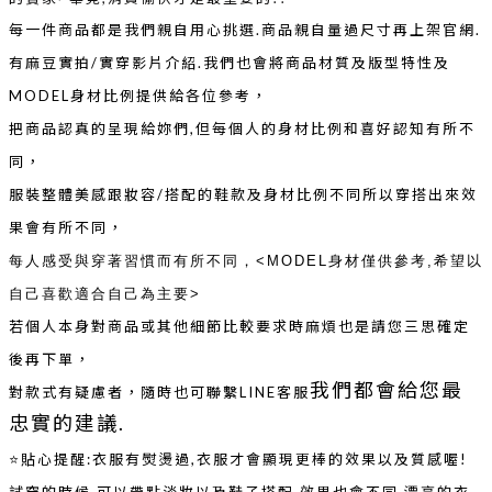
每一件商品都是我們親自用心挑選.
商品親自量過尺寸再上架官網.
有
麻豆實拍/實穿影片介紹.我們也會將商品材質及版型特性及
MODEL身材比例提供給各位參考，
把商品認真的呈現給妳們,但每個人的身材比例和喜好認知有所不
同，
服裝整體美感跟妝容/搭配的鞋款
及身材比例不同所以穿搭出來效
果會有所不同，
每人感受與穿著習慣而有所不同，<MODEL身材僅供參考,希望以
自己喜歡適合自己為主要>
若個人本身對商品或其他細節比較要求時麻煩
也是請您三思確定
後再下單，
我們都會給您最
對款式有疑慮者，隨時也可聯繫LINE客服
忠實的建議.
⭐️
貼心提醒:衣服有熨燙過,衣服才會顯現更棒的效果以及質感喔!