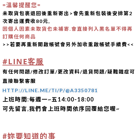
=溫馨提醒您=
未取貨包裹退回後重新寄出>
會先重新包裝後安排
第2
次寄出
運費收
80元,
因個人因素
未取貨也未補寄.會直接列入黑名單不得再
訂購任何商品
>>若要再重新開啟帳號會另外加收重啟帳號手續費<<
#LINE客服
有任何問題/修改訂單/更改資料/退貨問題/疑難雜症可
直接聯繫客服
HTTP://LINE.ME/TI/P/@A3350781
上班時間:
每週一~五14:00-18:00
可先留言,我們會上班時間依序回覆給您喔~
#妳要知道的事