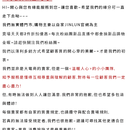
HI~開心與您有緣能服務到您~讓您喜歡~希望我們的緣分可一直
走下去呦~~~
我們無實體門市,購物主要以自家JINLUN官網為主
賣場天天都2件折扣優惠~每次粉絲團新品直播中都會抽新品購物
金喔~請趕快關注我們粉絲團~
希望顧客買的開心穿的美麗~=才是我們的初
我們以薄利多銷方式
衷=
我們並非是大電商的賣家,但是一個
<溫暖人心>
的小小團隊,
給予
服務是懂得互相尊重與理解的顧客.對待每一位顧客我們一定
盡心盡力!
但,有時無法做到人人讓您滿意.我們非常的抱歉,但也希望多包涵
與體諒!
每個賣家都有自家的買賣規定,也請遵守與配合賣場規則,
若真的無法接受規定者,我們也很抱歉~建議可尋找其他更適合您
的賣家~畢竟,消費愉快才是最重要的!!