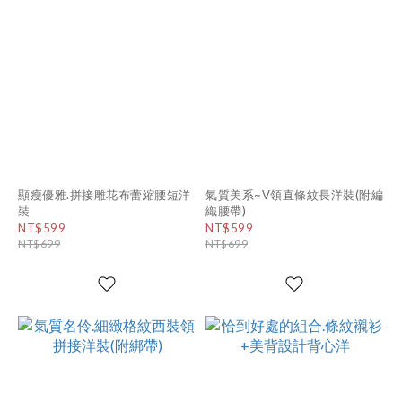
顯瘦優雅.拼接雕花布蕾縮腰短洋
氣質美系~V領直條紋長洋裝(附編
裝
織腰帶)
NT$599
NT$599
NT$699
NT$699