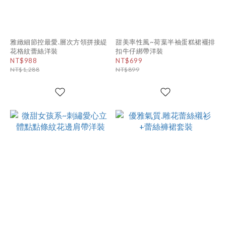
雅緻細節控最愛.層次方領拼接緹
甜美率性風~荷葉半袖蛋糕裙襬排
花格紋蕾絲洋裝
扣牛仔綁帶洋裝
NT$988
NT$699
NT$1,288
NT$899