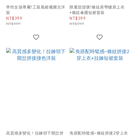
率性女孩專屬!工裝風裙襬層次洋
限量甜甜價!條紋肩帶鏤肩上衣
裝
+條紋傘擺短裙套裝
NT$399
NT$399
NT$599
NT$599
高質感多變化！拉鍊領下開岔拼
免搭配時髦感~條紋拼接2穿上衣