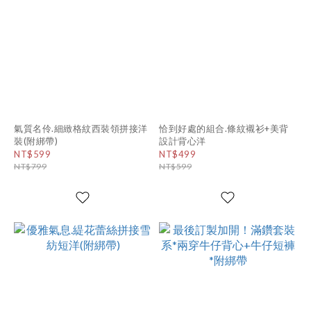
氣質名伶.細緻格紋西裝領拼接洋
恰到好處的組合.條紋襯衫+美背
裝(附綁帶)
設計背心洋
NT$599
NT$499
NT$799
NT$599