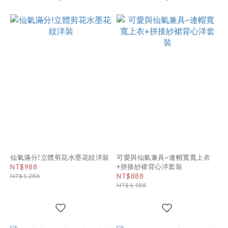
仙氣滿分!立體剪花水墨花紋洋裝
可愛與仙氣兼具~連帽寬寬上衣
+拼接紗裙背心洋套裝
NT$988
NT$1,288
NT$888
NT$1,188