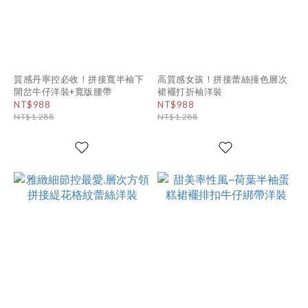
質感丹寧控必收！拼接寬半袖下
高質感女孩！拼接蕾絲撞色層次
開岔牛仔洋裝+寬版腰帶
裙襬打折袖洋裝
NT$988
NT$988
NT$1,288
NT$1,288