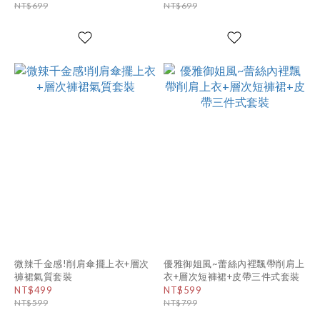
NT$699
NT$699
微辣千金感!削肩傘擺上衣+層次
優雅御姐風~蕾絲內裡飄帶削肩上
褲裙氣質套裝
衣+層次短褲裙+皮帶三件式套裝
NT$499
NT$599
NT$599
NT$799