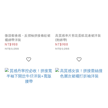
微甜都會感・反摺袖拼接條紋裙
高質感串片剪花蛋糕花邊裙洋裝
襬綁帶洋裝
(附綁帶)
NT$988
NT$988
NT$1,288
NT$1,288