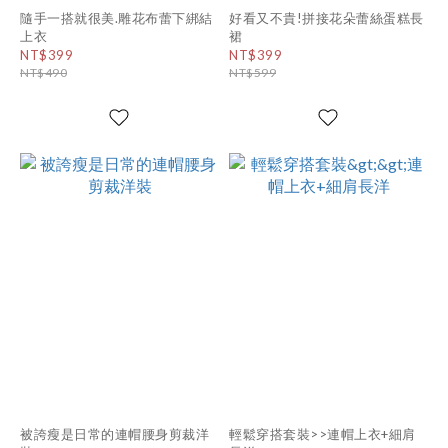
隨手一搭就很美.雕花布蕾下綁結
好看又不貴!拼接花朵蕾絲蛋糕長
上衣
裙
NT$399
NT$399
NT$490
NT$599
被誇瘦是日常的連帽腰身剪裁洋
輕鬆穿搭套裝>>連帽上衣+細肩