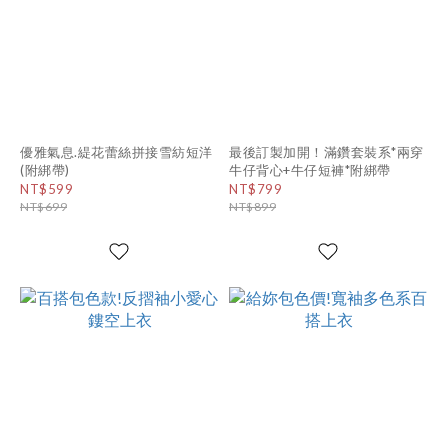
優雅氣息.緹花蕾絲拼接雪紡短洋
最後訂製加開！滿鑽套裝系*兩穿
(附綁帶)
牛仔背心+牛仔短褲*附綁帶
NT$599
NT$799
NT$699
NT$899