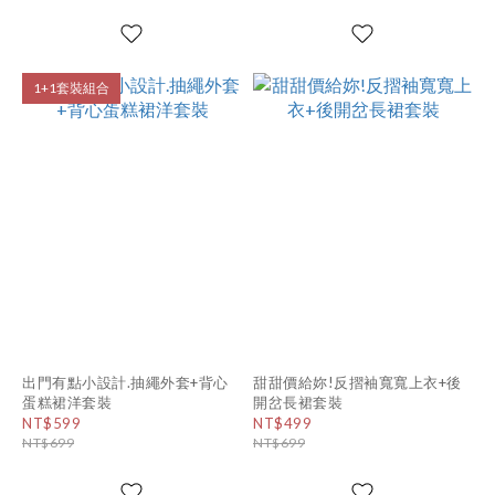
1+1套裝組合
出門有點小設計.抽繩外套+背心
甜甜價給妳!反摺袖寬寬上衣+後
蛋糕裙洋套裝
開岔長裙套裝
NT$599
NT$499
NT$699
NT$699