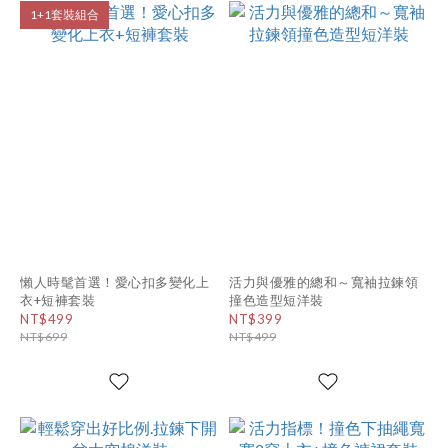
1+1套裝組合
懶人時髦首選！愛心扣多變化上
活力與優雅的總和～寬袖拉鍊領
衣+短褲套裝
撞色造型短洋裝
NT$499
NT$399
NT$699
NT$499