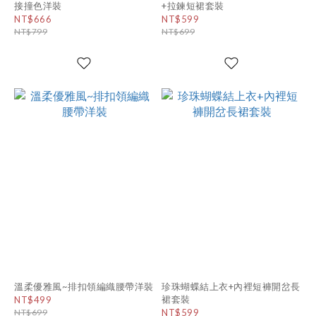
接撞色洋裝
+拉鍊短裙套裝
NT$666
NT$599
NT$799
NT$699
溫柔優雅風~排扣領編織腰帶洋裝
珍珠蝴蝶結上衣+內裡短褲開岔長
裙套裝
NT$499
NT$699
NT$599