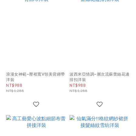
浪漫女神範~壓褶寬V領美背綁帶
波西米亞情調~層次流蘇蕾絲花邊
洋裝
排扣洋裝
NT$988
NT$988
NT$1,288
NT$1,288