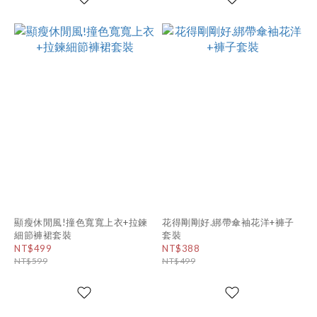
顯瘦休閒風!撞色寬寬上衣+拉鍊
花得剛剛好.綁帶傘袖花洋+褲子
細節褲裙套裝
套裝
NT$499
NT$388
NT$599
NT$499