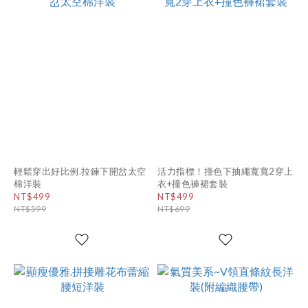
輕鬆穿出好比例.拉鍊下開岔太空
活力指標！撞色下抽繩寬寬2穿上
棉洋裝
衣+撞色褲裙套裝
NT$499
NT$499
NT$599
NT$699