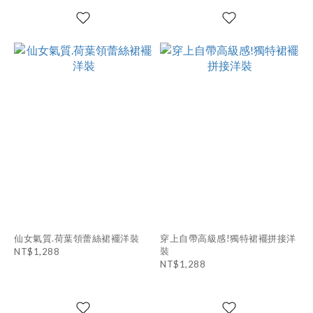
仙女氣質.荷葉領蕾絲裙襬洋裝
穿上自帶高級感!獨特裙襬拼接洋
裝
NT$1,288
NT$1,288