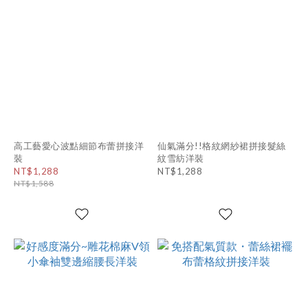
高工藝愛心波點細節布蕾拼接洋
仙氣滿分!!格紋網紗裙拼接髮絲
裝
紋雪紡洋裝
NT$1,288
NT$1,288
NT$1,588