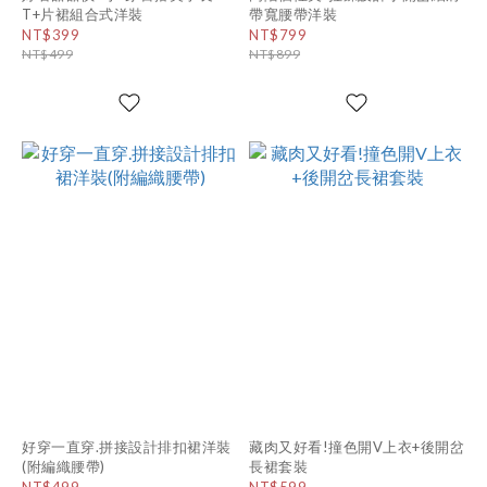
T+片裙組合式洋裝
帶寬腰帶洋裝
NT$399
NT$799
NT$499
NT$899
好穿一直穿.拼接設計排扣裙洋裝
藏肉又好看!撞色開V上衣+後開岔
(附編織腰帶)
長裙套裝
NT$499
NT$599