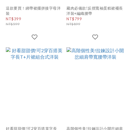
這款要買！綁帶裙擺拼接字母洋
藏肉必備款!反摺寬袖蛋糕裙襬長
裝
洋裝+編織腰帶
NT$399
NT$799
NT$599
NT$899
好看甜甜價!可2穿百搭英字長
高階個性美!拉鍊設計小開岔細肩