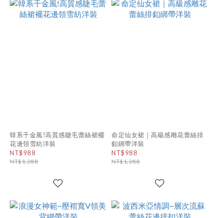
韓系千金風!高質感睫毛蕾絲裙襬
命定仙女裙｜高級感雕花蕾絲排
花邊領雪紡洋裝
釦綁帶洋裝
NT$988
NT$988
NT$1,288
NT$1,288