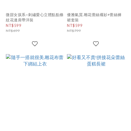
微甜女孩系~刺繡愛心立體點點條
優雅氣質.雕花蕾絲襯衫+蕾絲褲
紋花邊肩帶洋裝
裙套裝
NT$599
NT$599
NT$699
NT$799