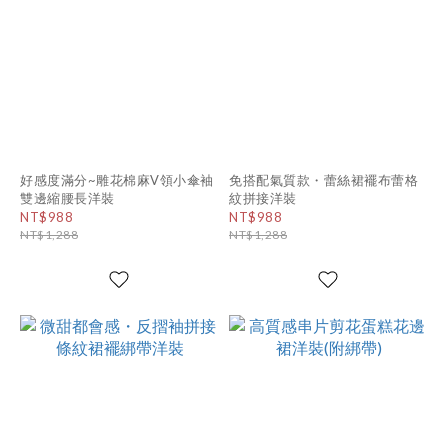
好感度滿分~雕花棉麻V領小傘袖
免搭配氣質款・蕾絲裙襬布蕾格
雙邊縮腰長洋裝
紋拼接洋裝
NT$988
NT$988
NT$1,288
NT$1,288