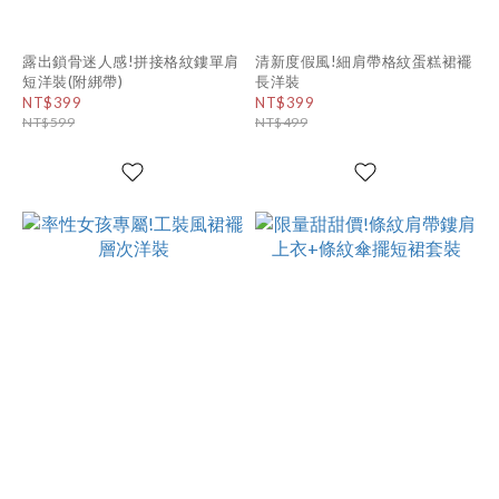
露出鎖骨迷人感!拼接格紋鏤單肩
清新度假風!細肩帶格紋蛋糕裙襬
短洋裝(附綁帶)
長洋裝
NT$399
NT$399
NT$599
NT$499