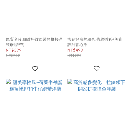
氣質名伶.細緻格紋西裝領拼接洋
恰到好處的組合.條紋襯衫+美背
裝(附綁帶)
設計背心洋
NT$599
NT$499
NT$799
NT$599