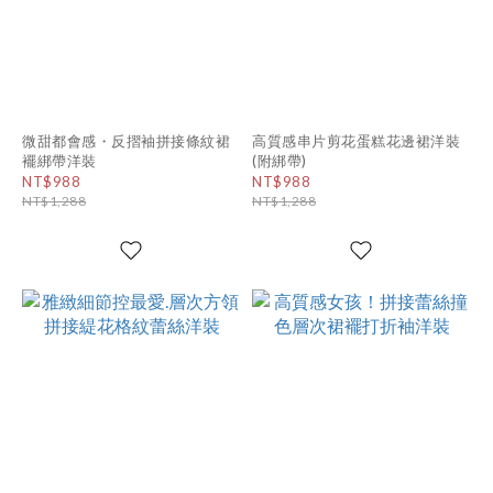
微甜都會感・反摺袖拼接條紋裙
高質感串片剪花蛋糕花邊裙洋裝
襬綁帶洋裝
(附綁帶)
NT$988
NT$988
NT$1,288
NT$1,288