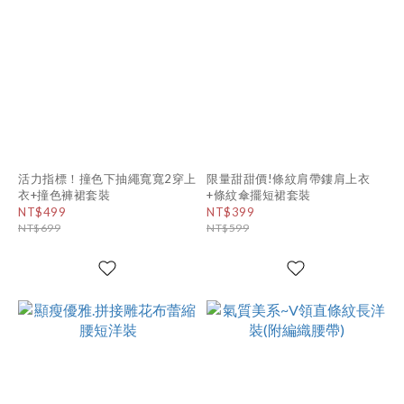
活力指標！撞色下抽繩寬寬2穿上
限量甜甜價!條紋肩帶鏤肩上衣
衣+撞色褲裙套裝
+條紋傘擺短裙套裝
NT$499
NT$399
NT$699
NT$599