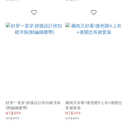
好穿一直穿.拼接設計排扣裙洋裝
藏肉又好看!撞色開V上衣+後開岔
(附編織腰帶)
長裙套裝
NT$499
NT$599
NT$599
NT$699