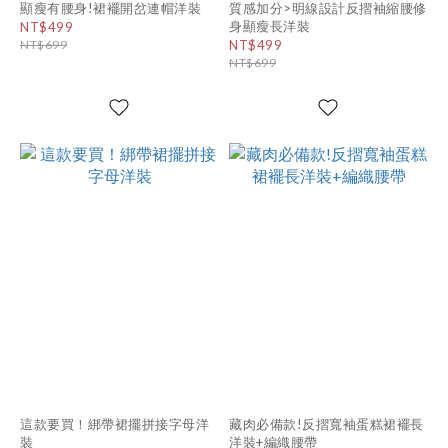
顯瘦有腰身!裙襬開岔連帽洋裝
質感加分>明線設計反摺袖縮腰修
身顯瘦長洋裝
NT$499
NT$699
NT$499
NT$699
這款要買！綁帶裙擺拼接字母洋
藏肉必備款!反摺寬袖蛋糕裙襬長
裝
洋裝+編織腰帶