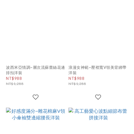
波西米亞情調~層次流蘇蕾絲花邊
浪漫女神範~壓褶寬V領美背綁帶
排扣洋裝
洋裝
NT$988
NT$988
NT$1,288
NT$1,288