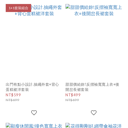
1+1套裝組合
出門有點小設計.抽繩外套+背心
甜甜價給妳!反摺袖寬寬上衣+後
蛋糕裙洋套裝
開岔長裙套裝
NT$599
NT$499
NT$699
NT$699