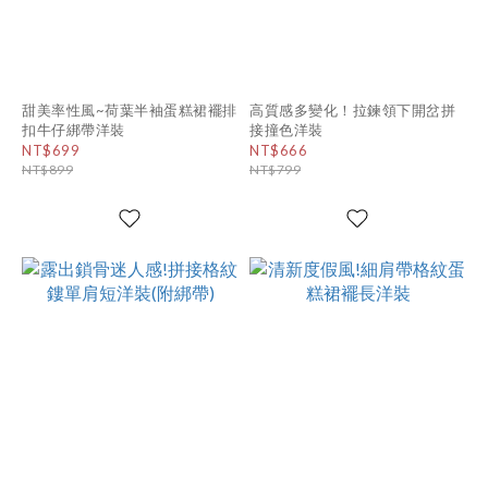
甜美率性風~荷葉半袖蛋糕裙襬排
高質感多變化！拉鍊領下開岔拼
扣牛仔綁帶洋裝
接撞色洋裝
NT$699
NT$666
NT$899
NT$799