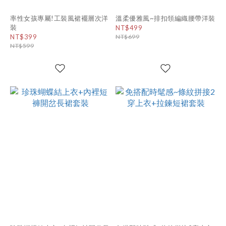
率性女孩專屬!工裝風裙襬層次洋
溫柔優雅風~排扣領編織腰帶洋裝
裝
NT$499
NT$399
NT$699
NT$599