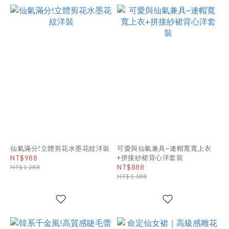
仙氣滿分!立體剪花水墨花紋洋裝
可愛與仙氣兼具~連帽寬寬上衣
+拼接紗裙背心洋套裝
NT$988
NT$1,288
NT$888
NT$1,188