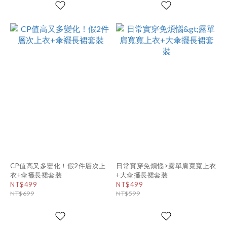
CP值高又多變化！假2件層次上
日常實穿免煩惱>露單肩寬寬上衣
衣+傘襬長裙套裝
+大傘擺長裙套裝
NT$499
NT$499
NT$699
NT$599