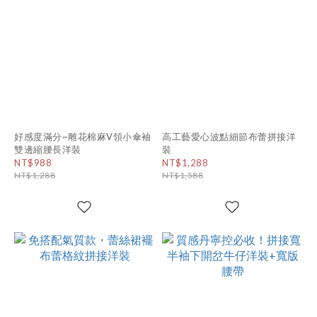
好感度滿分~雕花棉麻V領小傘袖
高工藝愛心波點細節布蕾拼接洋
雙邊縮腰長洋裝
裝
NT$988
NT$1,288
NT$1,288
NT$1,588