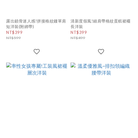
露出鎖骨迷人感!拼接格紋鏤單肩
清新度假風!細肩帶格紋蛋糕裙襬
短洋裝(附綁帶)
長洋裝
NT$399
NT$399
NT$599
NT$499