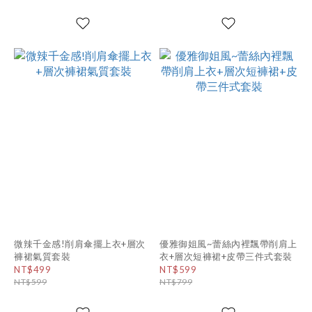
微辣千金感!削肩傘擺上衣+層次
優雅御姐風~蕾絲內裡飄帶削肩上
褲裙氣質套裝
衣+層次短褲裙+皮帶三件式套裝
NT$499
NT$599
NT$599
NT$799