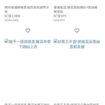
獨特裙擺網格蕾絲西裝領綁帶洋
優雅氣質.雕花蕾絲襯衫+蕾絲褲
裝
裙套裝
NT$1,088
NT$599
NT$1,288
NT$799
隨手一搭就很美.雕花布蕾下綁結
好看又不貴!拼接花朵蕾絲蛋糕長