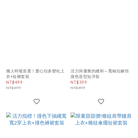
懶人時髦首選！愛心扣多變化上
活力與優雅的總和～寬袖拉鍊領
衣+短褲套裝
撞色造型短洋裝
NT$499
NT$399
NT$699
NT$499