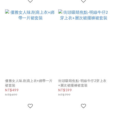
優雅女人味.削肩上衣+綁帶一片
街頭吸睛焦點-明線牛仔2穿上衣
裙套裝
+層次裙擺褲裙套裝
NT$499
NT$599
NT$699
NT$799