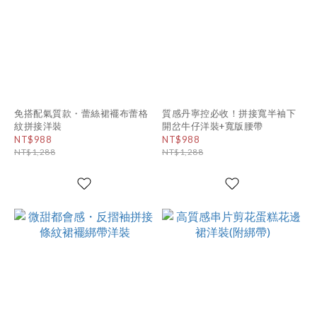
免搭配氣質款・蕾絲裙襬布蕾格
質感丹寧控必收！拼接寬半袖下
紋拼接洋裝
開岔牛仔洋裝+寬版腰帶
NT$988
NT$988
NT$1,288
NT$1,288