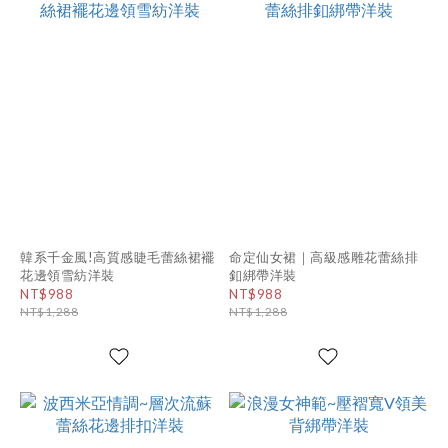
韓系千金風!高質感睫毛蕾絲裙襬
命定仙女裙｜高級感雕花蕾絲排
花邊領雪紡洋裝
釦綁帶洋裝
NT$988
NT$988
NT$1,288
NT$1,288