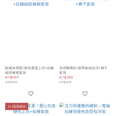
顯瘦休閒風!撞色寬寬上衣+拉鍊
花得剛剛好.綁帶傘袖花洋+褲子
細節褲裙套裝
套裝
NT$499
NT$388
NT$599
NT$499
1+1套裝組合