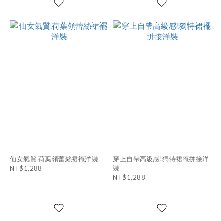
仙女氣質.荷葉領蕾絲裙襬洋裝
穿上自帶高級感!獨特裙襬拼接洋
裝
NT$1,288
NT$1,288