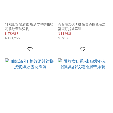
雅緻細節控最愛.層次方領拼接緹
高質感女孩！拼接蕾絲撞色層次
花格紋蕾絲洋裝
裙襬打折袖洋裝
NT$988
NT$988
NT$1,288
NT$1,288