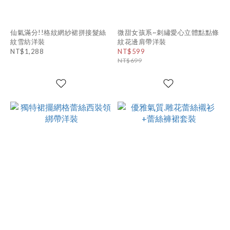
仙氣滿分!!格紋網紗裙拼接髮絲
微甜女孩系~刺繡愛心立體點點條
紋雪紡洋裝
紋花邊肩帶洋裝
NT$1,288
NT$599
NT$699