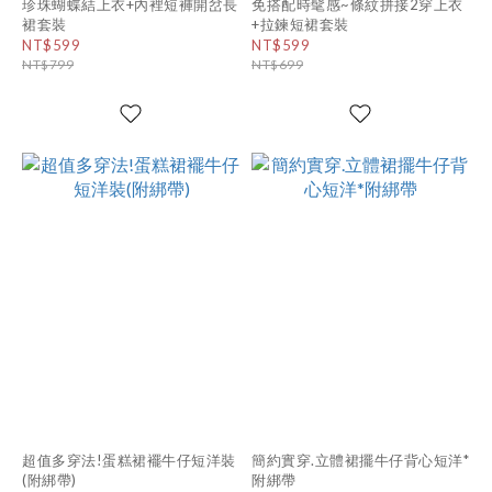
珍珠蝴蝶結上衣+內裡短褲開岔長
免搭配時髦感~條紋拼接2穿上衣
裙套裝
+拉鍊短裙套裝
NT$599
NT$599
NT$799
NT$699
超值多穿法!蛋糕裙襬牛仔短洋裝
簡約實穿.立體裙擺牛仔背心短洋*
(附綁帶)
附綁帶