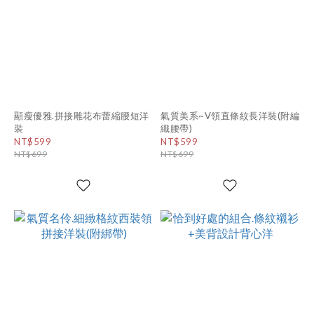
顯瘦優雅.拼接雕花布蕾縮腰短洋
氣質美系~V領直條紋長洋裝(附編
裝
織腰帶)
NT$599
NT$599
NT$699
NT$699