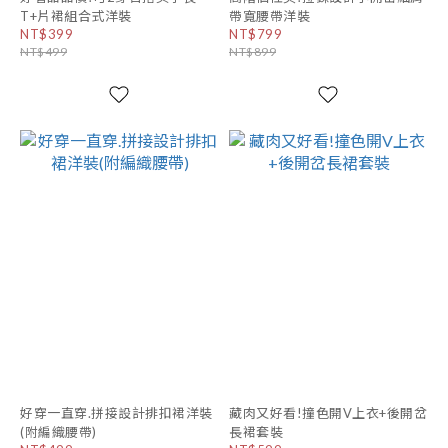
T+片裙組合式洋裝
帶寬腰帶洋裝
NT$399
NT$799
NT$499
NT$899
好穿一直穿.拼接設計排扣裙洋裝
藏肉又好看!撞色開V上衣+後開岔
(附編織腰帶)
長裙套裝