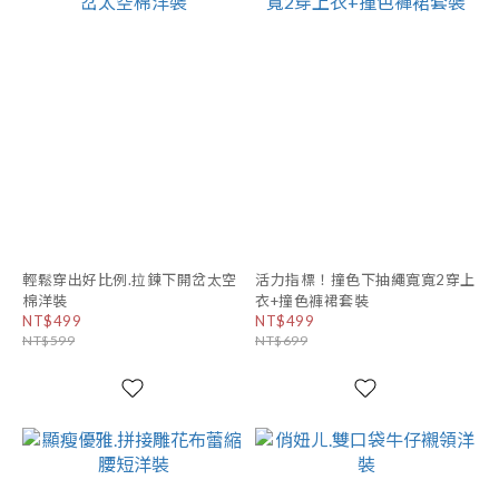
輕鬆穿出好比例.拉鍊下開岔太空
活力指標！撞色下抽繩寬寬2穿上
棉洋裝
衣+撞色褲裙套裝
NT$499
NT$499
NT$599
NT$699