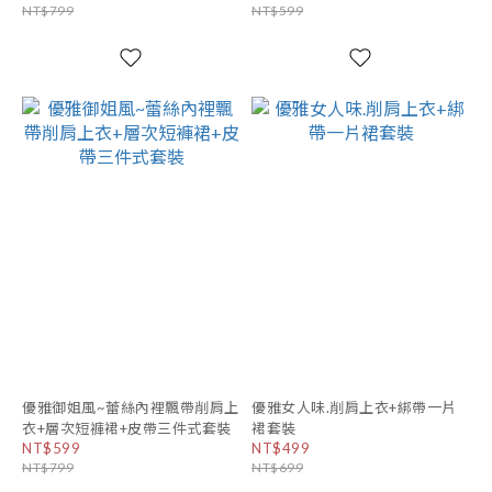
NT$799
NT$599
優雅御姐風~蕾絲內裡飄帶削肩上
優雅女人味.削肩上衣+綁帶一片
衣+層次短褲裙+皮帶三件式套裝
裙套裝
NT$599
NT$499
NT$799
NT$699