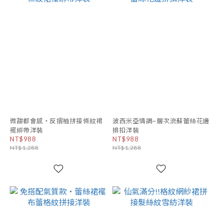
微甜都會感・反摺袖拼接條紋裙
波西米亞情調~層次流蘇蕾絲花邊
襬綁帶洋裝
排扣洋裝
NT$988
NT$988
NT$1,288
NT$1,288