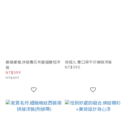
顯瘦優雅.拼接雕花布蕾縮腰短洋
俏妞ㄦ.雙口袋牛仔襯領洋裝
NT$590
裝
NT$599
NT$699