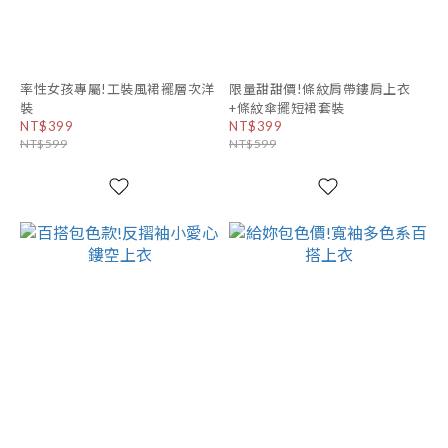
率性女孩專屬!工裝風裙襬層次洋
限量甜甜價!條紋肩帶鏤肩上衣
裝
+條紋傘擺短裙套裝
NT$399
NT$399
NT$599
NT$599