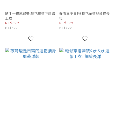
隨手一搭就很美.雕花布蕾下綁結
好看又不貴!拼接花朵蕾絲蛋糕長
上衣
裙
NT$399
NT$399
NT$490
NT$599