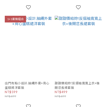
1+1套裝組合
出門有點小設計.抽繩外套+背心
甜甜價給妳!反摺袖寬寬上衣+後
蛋糕裙洋套裝
開岔長裙套裝
NT$599
NT$499
NT$699
NT$699