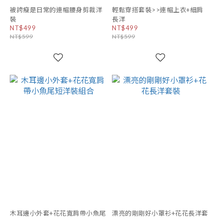
被誇瘦是日常的連帽腰身剪裁洋
輕鬆穿搭套裝>>連帽上衣+細肩
裝
長洋
NT$499
NT$499
NT$599
NT$599
木耳邊小外套+花花寬肩帶小魚尾
漂亮的剛剛好小罩衫+花花長洋套