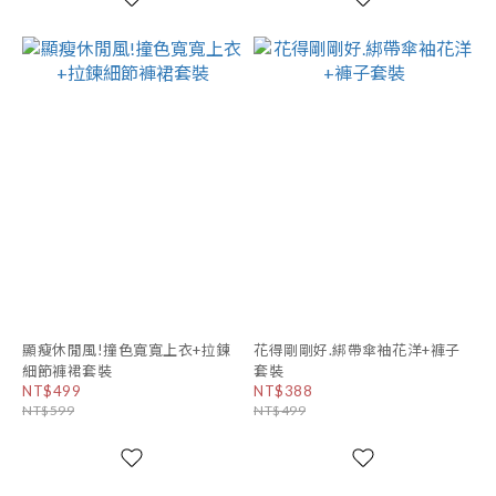
顯瘦休閒風!撞色寬寬上衣+拉鍊
花得剛剛好.綁帶傘袖花洋+褲子
細節褲裙套裝
套裝
NT$499
NT$388
NT$599
NT$499