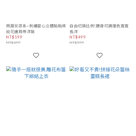
微甜女孩系~刺繡愛心立體點點條
自由切換比例!腰身可調撞色寬寬
紋花邊肩帶洋裝
長洋
NT$599
NT$499
NT$699
NT$599