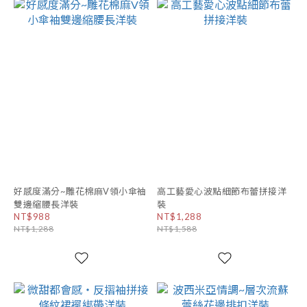
好感度滿分~雕花棉麻V領小傘袖
高工藝愛心波點細節布蕾拼接洋
雙邊縮腰長洋裝
裝
NT$988
NT$1,288
NT$1,288
NT$1,588