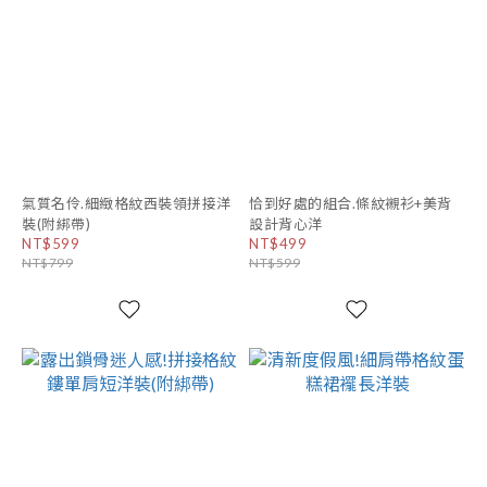
氣質名伶.細緻格紋西裝領拼接洋
恰到好處的組合.條紋襯衫+美背
裝(附綁帶)
設計背心洋
NT$599
NT$499
NT$799
NT$599