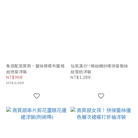
免搭配氣質款・蕾絲裙襬布蕾格
仙氣滿分!!格紋網紗裙拼接髮絲
紋拼接洋裝
紋雪紡洋裝
NT$988
NT$1,288
NT$1,288