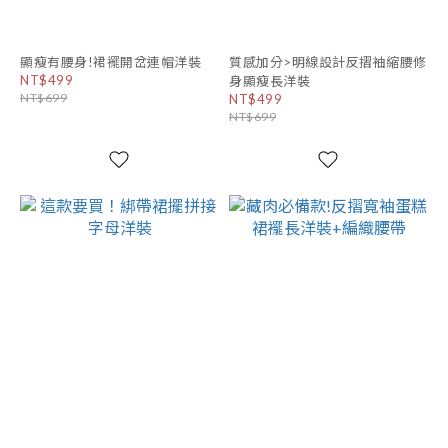
顯瘦有腰身!裙襬開岔連帽洋裝
質感加分>明線設計反摺袖縮腰修
NT$499
身顯瘦長洋裝
NT$699
NT$499
NT$699