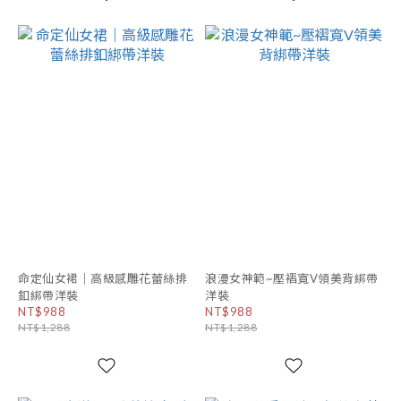
命定仙女裙｜高級感雕花蕾絲排
浪漫女神範~壓褶寬V領美背綁帶
釦綁帶洋裝
洋裝
NT$988
NT$988
NT$1,288
NT$1,288