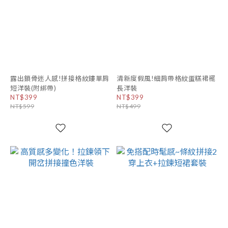
露出鎖骨迷人感!拼接格紋鏤單肩
清新度假風!細肩帶格紋蛋糕裙襬
短洋裝(附綁帶)
長洋裝
NT$399
NT$399
NT$599
NT$499