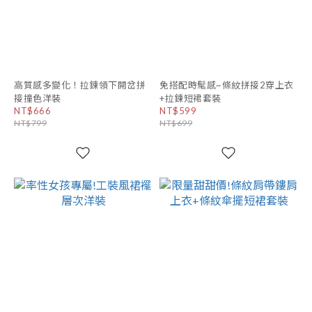
高質感多變化！拉鍊領下開岔拼
免搭配時髦感~條紋拼接2穿上衣
接撞色洋裝
+拉鍊短裙套裝
NT$666
NT$599
NT$799
NT$699