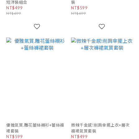
短洋裝組合
裝
NT$499
NT$599
NT$699
NT$699
優雅氣質.雕花蕾絲襯衫+蕾絲褲
微辣千金感!削肩傘擺上衣+層次
裙套裝
褲裙氣質套裝
NT$599
NT$499