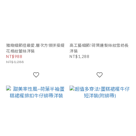
雅緻細節控最愛.層次方領拼接緹
高工藝細節!荷葉邊髮絲紋雪紡長
花格紋蕾絲洋裝
洋裝
NT$988
NT$1,288
NT$1,288