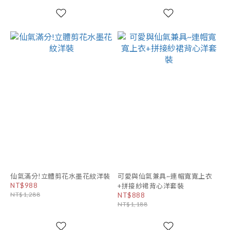
仙氣滿分!立體剪花水墨花紋洋裝
可愛與仙氣兼具~連帽寬寬上衣
NT$988
+拼接紗裙背心洋套裝
NT$1,288
NT$888
NT$1,188