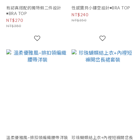
有認真搭配的獨特假二件設計
性感寶貝小鏤空設計◾BRA TOP
◾BRA TOP
NT$240
NT$270
NT$350
NT$380
溫柔優雅風~排扣領編織腰帶洋裝
珍珠蝴蝶結上衣+內裡短褲開岔長