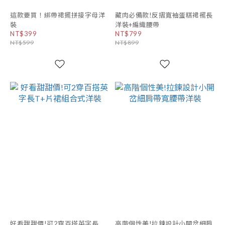
這款要買！綁帶裙擺拼接字母洋
藏肉必備款!反摺寬袖蛋糕裙襬長
裝
洋裝+編織腰帶
NT$399
NT$799
NT$599
NT$899
好看甜甜價!可2穿百搭英字長
高階個性美!拉鍊設計小開岔細肩