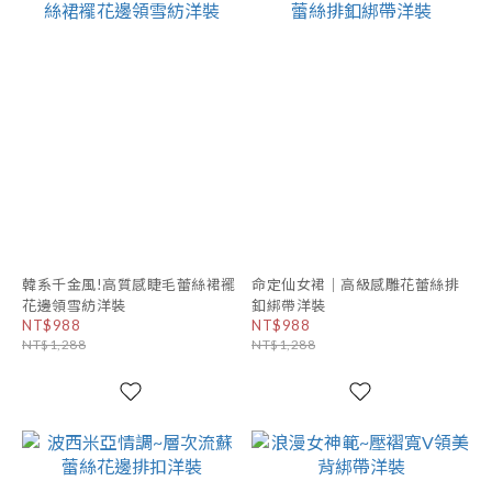
韓系千金風!高質感睫毛蕾絲裙襬
命定仙女裙｜高級感雕花蕾絲排
花邊領雪紡洋裝
釦綁帶洋裝
NT$988
NT$988
NT$1,288
NT$1,288