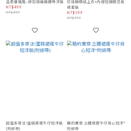
溫柔優雅風~排扣領編織腰帶洋裝
珍珠蝴蝶結上衣+內裡短褲開岔長
NT$499
裙套裝
NT$699
NT$599
NT$799
超值多穿法!蛋糕裙襬牛仔短洋裝
簡約實穿.立體裙擺牛仔背心短洋*
(附綁帶)
附綁帶