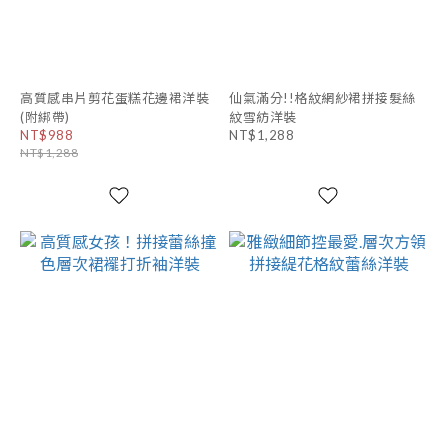
高質感串片剪花蛋糕花邊裙洋裝
仙氣滿分!!格紋網紗裙拼接髮絲
(附綁帶)
紋雪紡洋裝
NT$988
NT$1,288
NT$1,288