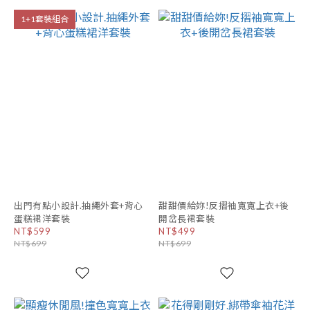
1+1套裝組合
出門有點小設計.抽繩外套+背心
甜甜價給妳!反摺袖寬寬上衣+後
蛋糕裙洋套裝
開岔長裙套裝
NT$599
NT$499
NT$699
NT$699