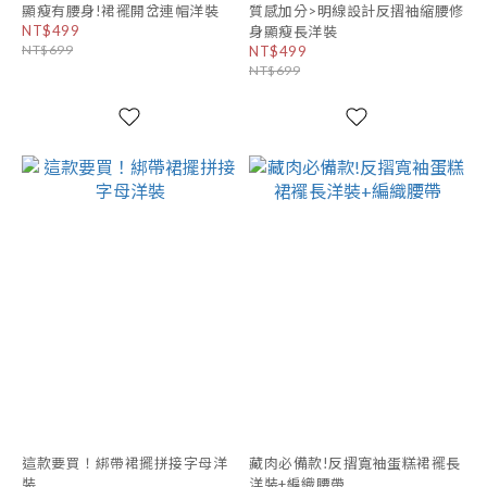
顯瘦有腰身!裙襬開岔連帽洋裝
質感加分>明線設計反摺袖縮腰修
NT$499
身顯瘦長洋裝
NT$699
NT$499
NT$699
這款要買！綁帶裙擺拼接字母洋
藏肉必備款!反摺寬袖蛋糕裙襬長
裝
洋裝+編織腰帶