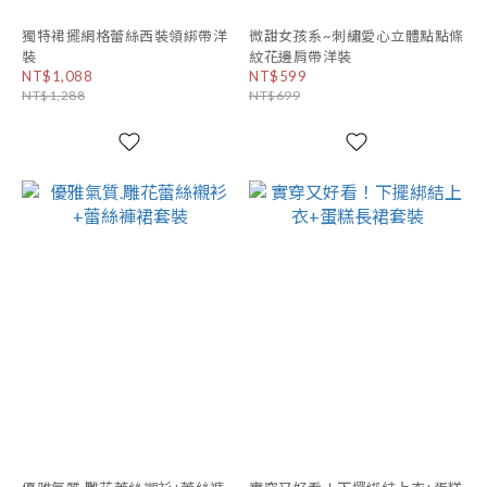
獨特裙擺網格蕾絲西裝領綁帶洋
微甜女孩系~刺繡愛心立體點點條
裝
紋花邊肩帶洋裝
NT$1,088
NT$599
NT$1,288
NT$699