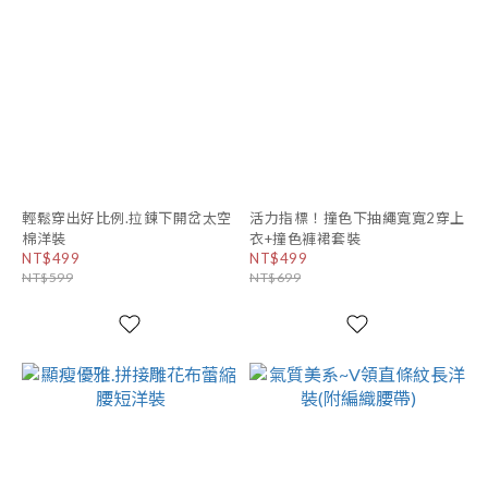
輕鬆穿出好比例.拉鍊下開岔太空
活力指標！撞色下抽繩寬寬2穿上
棉洋裝
衣+撞色褲裙套裝
NT$499
NT$499
NT$599
NT$699