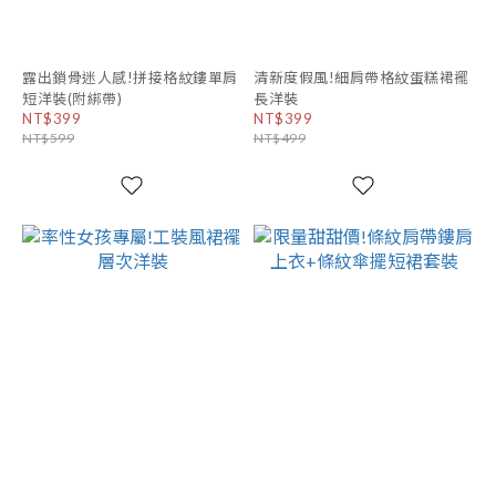
露出鎖骨迷人感!拼接格紋鏤單肩
清新度假風!細肩帶格紋蛋糕裙襬
短洋裝(附綁帶)
長洋裝
NT$399
NT$399
NT$599
NT$499