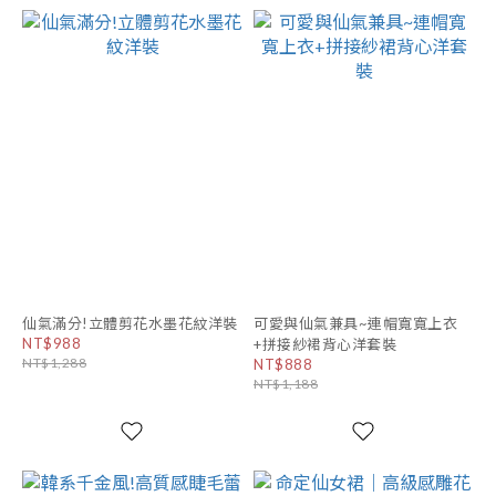
仙氣滿分!立體剪花水墨花紋洋裝
可愛與仙氣兼具~連帽寬寬上衣
NT$988
+拼接紗裙背心洋套裝
NT$1,288
NT$888
NT$1,188