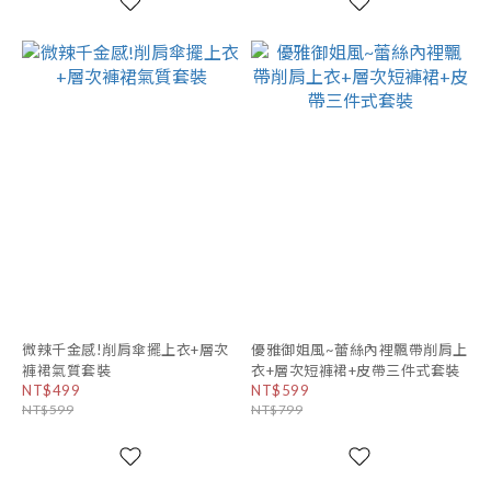
微辣千金感!削肩傘擺上衣+層次
優雅御姐風~蕾絲內裡飄帶削肩上
褲裙氣質套裝
衣+層次短褲裙+皮帶三件式套裝
NT$499
NT$599
NT$599
NT$799