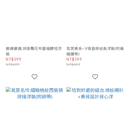
顯瘦優雅.拼接雕花布蕾縮腰短洋
氣質美系~V領直條紋長洋裝(附編
裝
織腰帶)
NT$599
NT$599
NT$699
NT$699