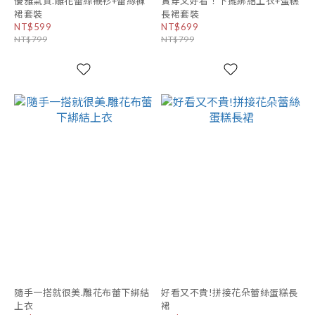
優雅氣質.雕花蕾絲襯衫+蕾絲褲
實穿又好看！下擺綁結上衣+蛋糕
裙套裝
長裙套裝
NT$599
NT$699
NT$799
NT$799
隨手一搭就很美.雕花布蕾下綁結
好看又不貴!拼接花朵蕾絲蛋糕長
上衣
裙