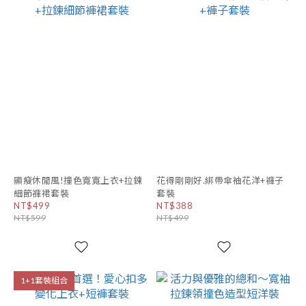
顯瘦休閒風!撞色寬寬上衣+拉鍊
花得剛剛好.綁帶傘袖花洋+褲子
細節褲裙套裝
套裝
NT$499
NT$388
NT$599
NT$499
1+1套裝組合