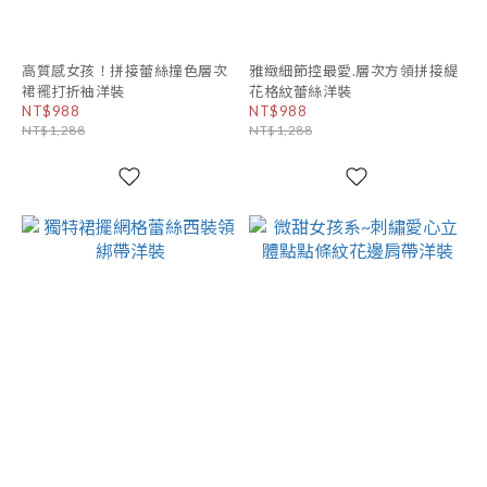
高質感女孩！拼接蕾絲撞色層次
雅緻細節控最愛.層次方領拼接緹
裙襬打折袖洋裝
花格紋蕾絲洋裝
NT$988
NT$988
NT$1,288
NT$1,288