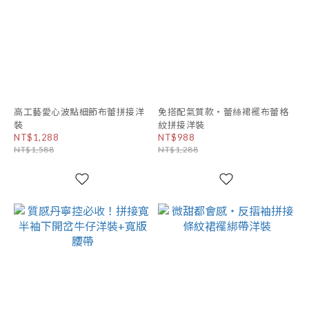
高工藝愛心波點細節布蕾拼接洋
免搭配氣質款・蕾絲裙襬布蕾格
裝
紋拼接洋裝
NT$1,288
NT$988
NT$1,588
NT$1,288