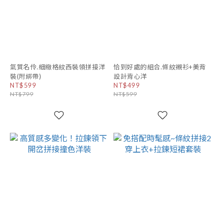
氣質名伶.細緻格紋西裝領拼接洋
恰到好處的組合.條紋襯衫+美背
裝(附綁帶)
設計背心洋
NT$599
NT$499
NT$799
NT$599