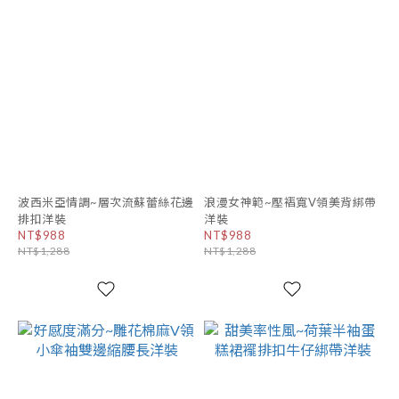
波西米亞情調~層次流蘇蕾絲花邊
浪漫女神範~壓褶寬V領美背綁帶
排扣洋裝
洋裝
NT$988
NT$988
NT$1,288
NT$1,288