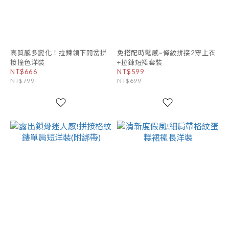
高質感多變化！拉鍊領下開岔拼
免搭配時髦感~條紋拼接2穿上衣
接撞色洋裝
+拉鍊短裙套裝
NT$666
NT$599
NT$799
NT$699