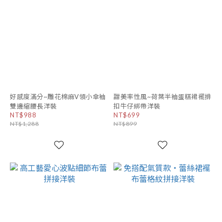
好感度滿分~雕花棉麻V領小傘袖
甜美率性風~荷葉半袖蛋糕裙襬排
雙邊縮腰長洋裝
扣牛仔綁帶洋裝
NT$988
NT$699
NT$1,288
NT$899