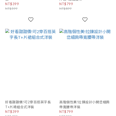
NT$399
NT$799
NT$599
NT$899
好看甜甜價!可2穿百搭英字長
高階個性美!拉鍊設計小開岔細肩
T+片裙組合式洋裝
帶寬腰帶洋裝
NT$399
NT$799