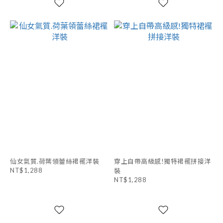
仙女氣質.荷葉領蕾絲裙襬洋裝
穿上自帶高級感!獨特裙襬拼接洋
NT$1,288
裝
NT$1,288