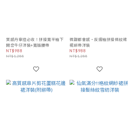
質感丹寧控必收！拼接寬半袖下
微甜都會感・反摺袖拼接條紋裙
開岔牛仔洋裝+寬版腰帶
襬綁帶洋裝
NT$988
NT$988
NT$1,288
NT$1,288