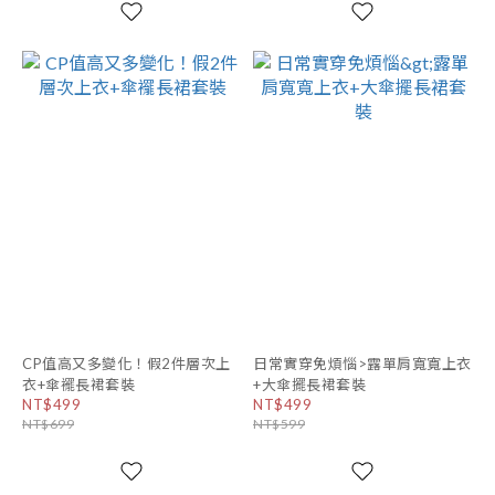
CP值高又多變化！假2件層次上
日常實穿免煩惱>露單肩寬寬上衣
衣+傘襬長裙套裝
+大傘擺長裙套裝
NT$499
NT$499
NT$699
NT$599