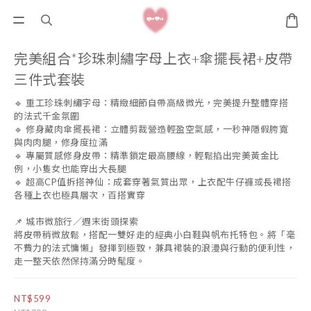
完美組合*珍珠刺繡字母上衣+傘擺長裙+皮帶
三件式套裝
🔹 重工珍珠刺繡字母：精緻細節自帶高級微光，完美提升整體穿搭
的法式千金氛圍
🔹 修身藏肉傘擺長裙：立體剪裁營造輕盈空氣感，一秒神隱假胯寬
與肉肉腿，修身度拉滿
🔹 專屬質感修身皮帶：精準鎖定最高腰線，輕鬆掐出完美黃金比
例，小隻女也能穿出大長腿
🔹 超高CP值拆搭神仙：成套穿著氣質出眾，上衣配牛仔褲或長裙搭
各種上衣也極具層次，百搭實穿
📌 城市微旅行／週末街頭探索
將皮帶稍微放鬆，搭配一雙好走的經典小白鞋與帆布托特包。將「毫
不費力的法式慵懶」發揮到極致，兼具裙裝的浪漫與行動的便利性，
走一整天依然保持滿分時髦度。
NT$599