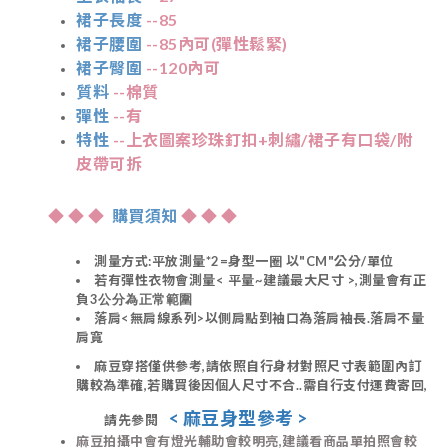
裙子長度
--85
裙子腰圍
--85內可(彈性鬆緊)
裙子臀圍
--120內可
質料
--棉質
彈性
--有
特性
--上衣圖案珍珠釘扣+刺繡/裙子有口袋/附
皮帶可拆
◆ ◆
◆
購買須知
◆
◆ ◆
測量方式:平放測量*2=身型一圈 以"CM"公分/單位
若有彈性衣物會測量< 平量~建議最大尺寸 >,測量會有正
負3
公分為正常範圍
落肩<無肩線系列>以側肩點到袖口為落肩袖長.落肩不量
肩寬
麻豆穿搭僅供參考,請依照自行身材對照尺寸表範圍內訂
購較為準確,若購買後因個人尺寸不合..需自行支付運費寄回,
< 麻豆身型參考 >
請先參閱
麻豆拍攝中會有燈光輔助會較明亮,建議看商品單拍照會較