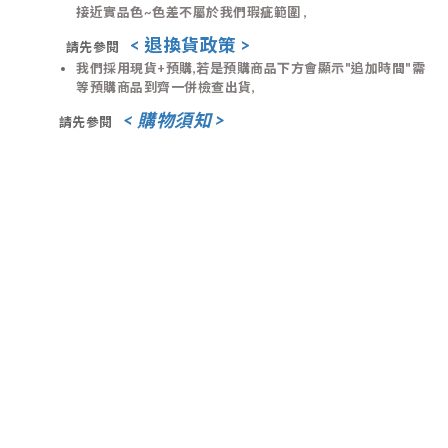
接近實品色
~色差不屬於我們瑕疵範圍 ,
< 退換貨政策 >
請先參閱
我們
採用現貨+預購,
若是預購商品下方會顯示"追加時間"需
等預購商品
到齊一併
檢查出貨,
< 購物須知 >
請先參閱