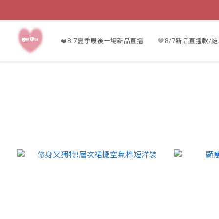
❤️8.7夏季最後一場新品直播
🤎8/7新品直播款/結單