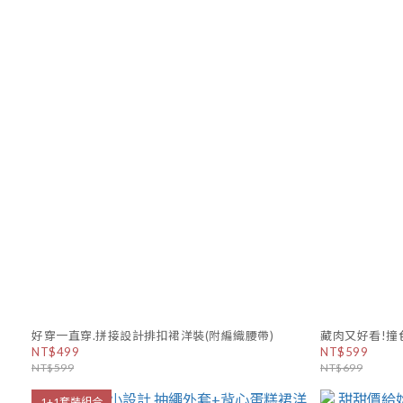
好穿一直穿.拼接設計排扣裙洋裝(附編織腰帶)
藏肉又好看!撞
NT$499
NT$599
NT$599
NT$699
1+1套裝組合