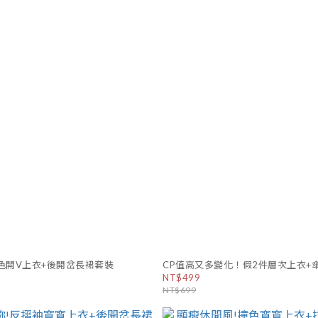
色開V上衣+後開岔長裙套裝
CP值高又多變化！假2件層次上衣+
NT$499
NT$699