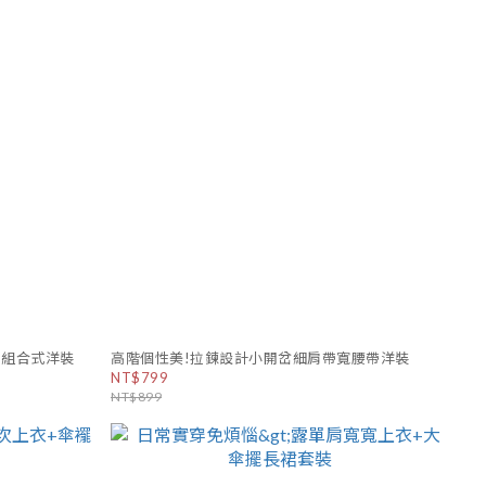
裙組合式洋裝
高階個性美!拉鍊設計小開岔細肩帶寬腰帶洋裝
NT$799
NT$899