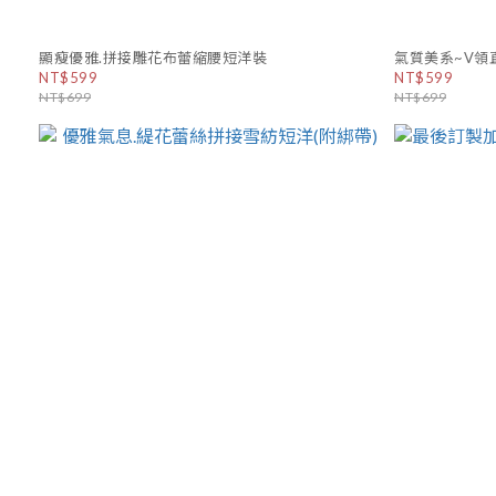
顯瘦優雅.拼接雕花布蕾縮腰短洋裝
氣質美系~V領
NT$599
NT$599
NT$699
NT$699