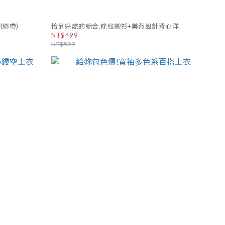
綁帶)
恰到好處的組合.條紋襯衫+美背設計背心洋
NT$499
NT$599