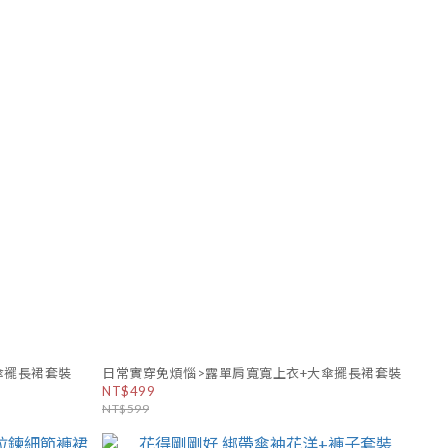
傘襬長裙套裝
日常實穿免煩惱>露單肩寬寬上衣+大傘擺長裙套裝
NT$499
NT$599