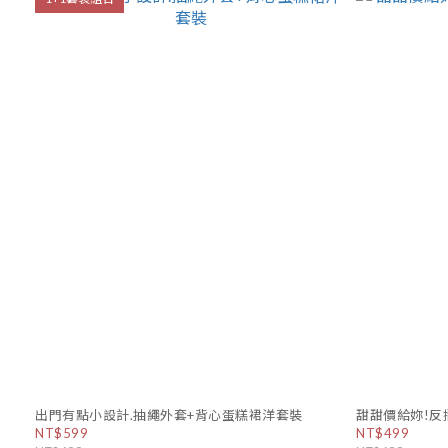
出門有點小設計.抽繩外套+背心蛋糕裙洋套裝
甜甜價給妳!反
NT$599
NT$499