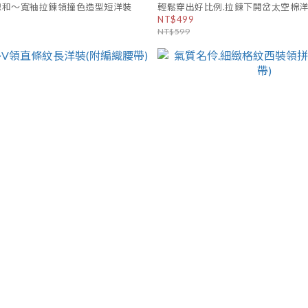
總和～寬袖拉鍊領撞色造型短洋裝
輕鬆穿出好比例.拉鍊下開岔太空棉
NT$499
NT$599