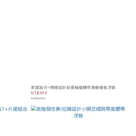
質感加分>明線設計反摺袖縮腰修身顯瘦長洋裝
NT$499
NT$699