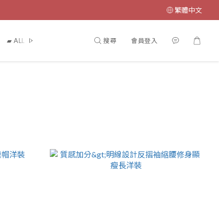
繁體中文
搜尋
會員登入
▰ ALL 熱銷商品 ▰
▰ New Arrivals 新品上架 ▰
▰隱藏版衣>手