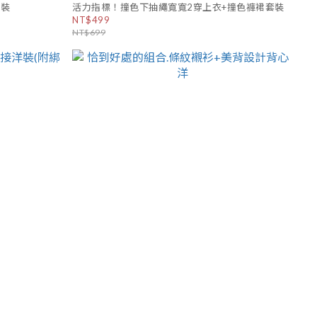
洋裝
活力指標！撞色下抽繩寬寬2穿上衣+撞色褲裙套裝
NT$499
NT$699