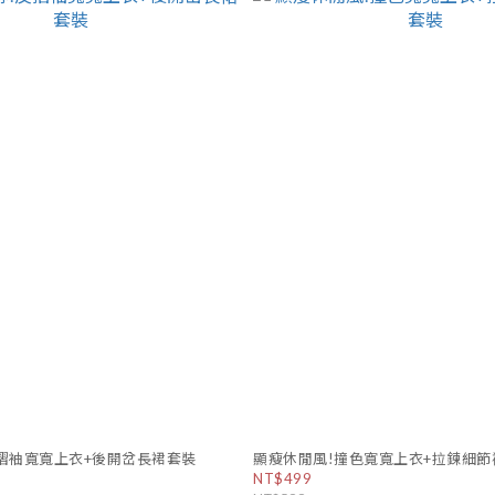
摺袖寬寬上衣+後開岔長裙套裝
顯瘦休閒風!撞色寬寬上衣+拉鍊細節
NT$499