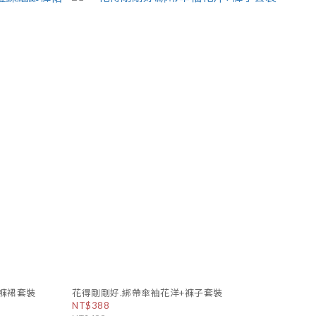
褲裙套裝
花得剛剛好.綁帶傘袖花洋+褲子套裝
NT$388