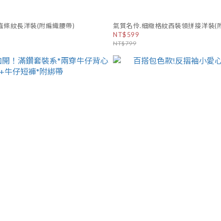
直條紋長洋裝(附編織腰帶)
氣質名伶.細緻格紋西裝領拼接洋裝(附
NT$599
NT$799