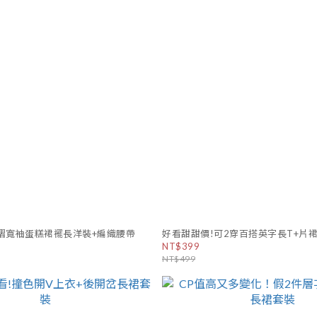
摺寬袖蛋糕裙襬長洋裝+編織腰帶
好看甜甜價!可2穿百搭英字長T+片
NT$399
NT$499