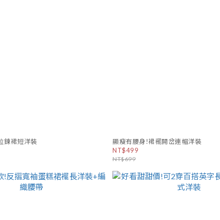
拉鍊裙短洋裝
顯瘦有腰身!裙襬開岔連帽洋裝
NT$499
NT$699