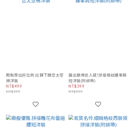
輕鬆穿出好比例.拉鍊下開岔太空
露出鎖骨迷人感!拼接格紋鏤單肩
棉洋裝
短洋裝(附綁帶)
NT$499
NT$399
NT$599
NT$599