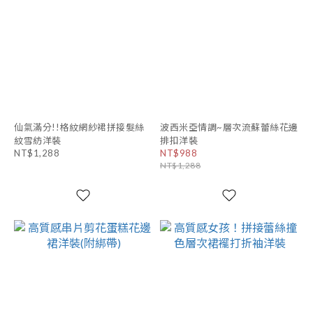
仙氣滿分!!格紋網紗裙拼接髮絲
波西米亞情調~層次流蘇蕾絲花邊
紋雪紡洋裝
排扣洋裝
NT$1,288
NT$988
NT$1,288