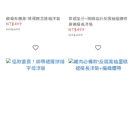
顯瘦有腰身!裙襬開岔連帽洋裝
質感加分>明線設計反摺袖縮腰修
NT$499
身顯瘦長洋裝
NT$699
NT$499
NT$699