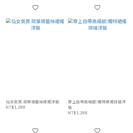
仙女氣質.荷葉領蕾絲裙襬洋裝
穿上自帶高級感!獨特裙襬拼接洋
NT$1,288
裝
NT$1,288