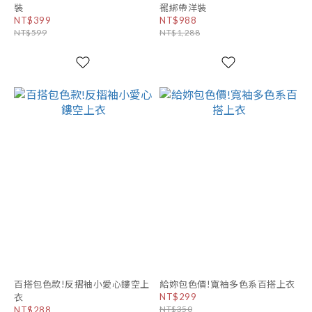
裝
襬綁帶洋裝
NT$399
NT$988
NT$599
NT$1,288
百搭包色款!反摺袖小愛心鏤空上
給妳包色價!寬袖多色系百搭上衣
NT$299
衣
NT$350
NT$288