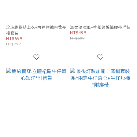
珍珠蝴蝶結上衣+內裡短褲開岔長
溫柔優雅風~排扣領編織腰帶洋裝
NT$499
裙套裝
NT$699
NT$599
NT$799