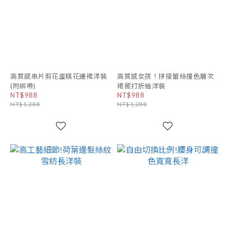
高質感串片剪花蛋糕花邊裙洋裝
高質感女孩！拼接蕾絲撞色層次
(附綁帶)
裙襬打折袖洋裝
NT$988
NT$988
NT$1,288
NT$1,288