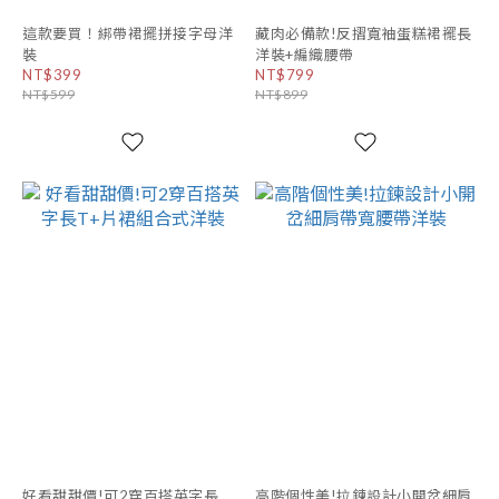
這款要買！綁帶裙擺拼接字母洋
藏肉必備款!反摺寬袖蛋糕裙襬長
裝
洋裝+編織腰帶
NT$399
NT$799
NT$599
NT$899
好看甜甜價!可2穿百搭英字長
高階個性美!拉鍊設計小開岔細肩