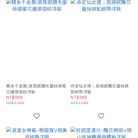
韓系千金風!高質感睫毛蕾絲裙襬
命定仙女裙｜高級感雕花蕾絲排
花邊領雪紡洋裝
釦綁帶洋裝
NT$988
NT$988
NT$1,288
NT$1,288