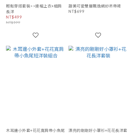
輕鬆穿搭套裝>>連帽上衣+細肩
甜美可愛雙層飄逸網紗吊帶裙
NT$699
長洋
NT$499
NT$599
木耳邊小外套+花花寬肩帶小魚尾
漂亮的剛剛好小罩衫+花花長洋套