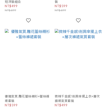
短洋裝組合
裝
NT$499
NT$599
NT$699
NT$699
優雅氣質.雕花蕾絲襯衫+蕾絲褲
微辣千金感!削肩傘擺上衣+層次
裙套裝
褲裙氣質套裝
NT$599
NT$499