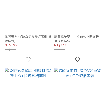
氣質美系~V領直條紋長洋裝(附編
高質感多變化！拉鍊領下開岔拼
織腰帶)
接撞色洋裝
NT$599
NT$666
NT$699
NT$799