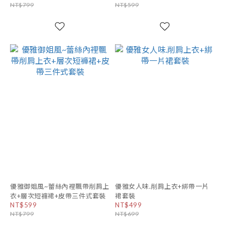
NT$799
NT$599
優雅御姐風~蕾絲內裡飄帶削肩上
優雅女人味.削肩上衣+綁帶一片
衣+層次短褲裙+皮帶三件式套裝
裙套裝
NT$599
NT$499
NT$799
NT$699