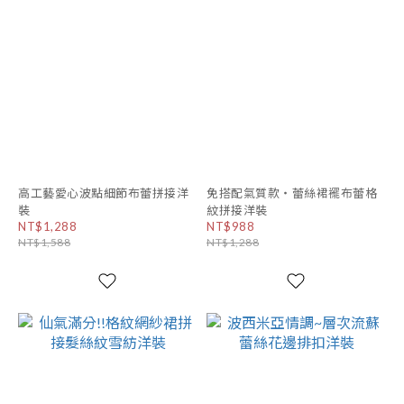
高工藝愛心波點細節布蕾拼接洋
免搭配氣質款・蕾絲裙襬布蕾格
裝
紋拼接洋裝
NT$1,288
NT$988
NT$1,588
NT$1,288