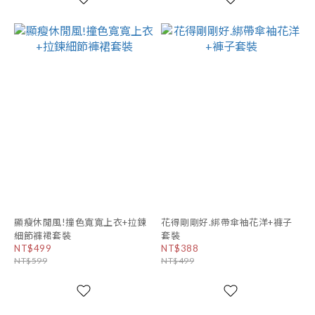
顯瘦休閒風!撞色寬寬上衣+拉鍊
花得剛剛好.綁帶傘袖花洋+褲子
細節褲裙套裝
套裝
NT$499
NT$388
NT$599
NT$499