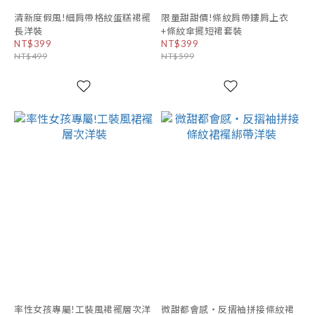
清新度假風!細肩帶格紋蛋糕裙襬
限量甜甜價!條紋肩帶鏤肩上衣
長洋裝
+條紋傘擺短裙套裝
NT$399
NT$399
NT$499
NT$599
率性女孩專屬!工裝風裙襬層次洋
微甜都會感・反摺袖拼接條紋裙