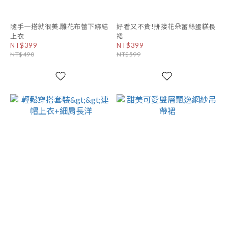
隨手一搭就很美.雕花布蕾下綁結
好看又不貴!拼接花朵蕾絲蛋糕長
上衣
裙
NT$399
NT$399
NT$490
NT$599