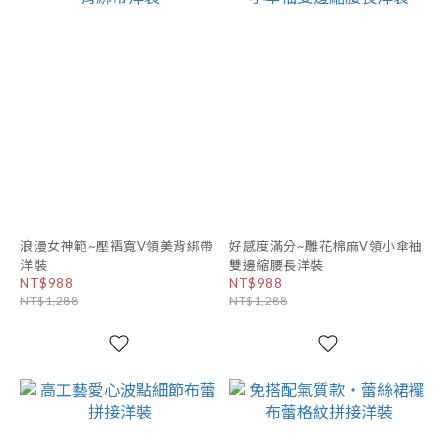
浪漫女神範~壓褶寬V領美背綁帶
好感度滿分~雕花棉麻V領小傘袖
洋裝
雙邊縮腰長洋裝
NT$988
NT$988
NT$1,288
NT$1,288