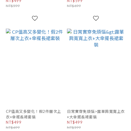
NT$499
NT$599
NT$599
NT$699
CP值高又多變化！假2件層次上
日常實穿免煩惱>露單肩寬寬上衣
衣+傘襬長裙套裝
+大傘擺長裙套裝
NT$499
NT$499
NT$699
NT$599