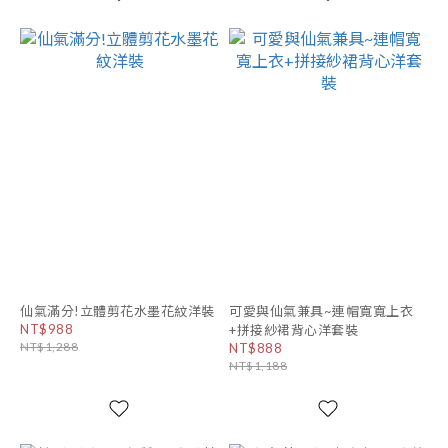
仙氣滿分!立體剪花水墨花紋洋裝
可愛與仙氣兼具~連帽寬寬上衣
NT$988
+拼接紗裙背心洋套裝
NT$1,288
NT$888
NT$1,188