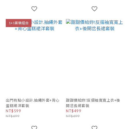
1+1套裝組合
出門有點小設計.抽繩外套+背心
甜甜價給妳!反摺袖寬寬上衣+後
蛋糕裙洋套裝
開岔長裙套裝
NT$599
NT$499
NT$699
NT$699