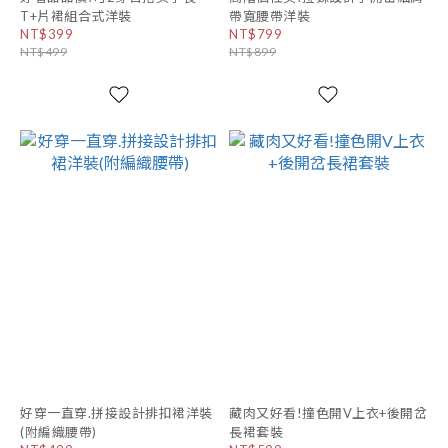
T+片裙組合式洋裝
帶寬腰帶洋裝
NT$399
NT$799
NT$499
NT$899
好穿一直穿.拼接設計排扣裙洋裝
藏肉又好看!撞色開V上衣+後開岔
(附編織腰帶)
長裙套裝