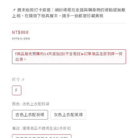
📌 週末拍照打卡首選：網紗裙襬在走路與轉身時的律動感無敵
上相，在鏡頭下極具層次，隨手一拍都是珍藏美照
NT$888
NT$1,188
❗️新品搶先預購約14天追加日(不含假日)▸訂單商品全部到齊一併
出貨。
尺寸
: F
F
顏色
: 杏色上衣配粉裙
杏色上衣配粉裙
灰色上衣配黑裙
備註
: 優惠商品不適用全店2件折扣