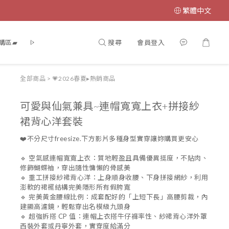
繁體中文
搜尋
會員登入
購區▰
▰ 棉花糖女孩·穿搭推薦 ▰
連身洋裝 · DRESS
上衣 · TO
全部商品
>
💗2026春夏▸熱銷商品
可愛與仙氣兼具~連帽寬寬上衣+拼接紗
裙背心洋套裝
❤️不分尺寸freesize.下方影片多種身型實穿讓妳購買更安心
🔹 空氣感連帽寬寬上衣：質地輕盈且具備優異挺度，不貼肉、
修飾蝴蝶袖，穿出隨性慵懶的骨感美
🔹 重工拼接紗裙背心洋：上身順身收腰、下身拼接網紗，利用
澎軟的裙襬結構完美隱形所有假胯寬
🔹 完美黃金腰線比例：成套配好的「上短下長」高腰剪裁，內
建顯高濾鏡，輕鬆穿出名模級九頭身
🔹 超強拆搭 CP 值：連帽上衣搭牛仔褲率性、紗裙背心洋外罩
西裝外套或丹寧外套，實穿度給滿分