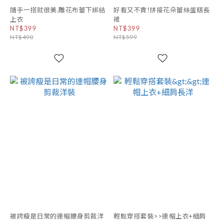
隨手一搭就很美.雕花布蕾下綁結
好看又不貴!拼接花朵蕾絲蛋糕長
上衣
裙
NT$399
NT$399
NT$490
NT$599
被誇瘦是日常的連帽腰身剪裁洋
輕鬆穿搭套裝>>連帽上衣+細肩