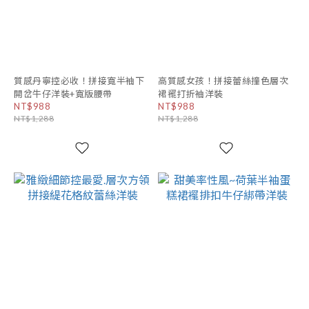
質感丹寧控必收！拼接寬半袖下
高質感女孩！拼接蕾絲撞色層次
開岔牛仔洋裝+寬版腰帶
裙襬打折袖洋裝
NT$988
NT$988
NT$1,288
NT$1,288