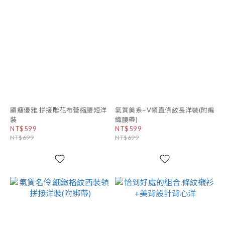
顯瘦優雅.拼接雕花布蕾縮腰短洋
氣質美系~V領直條紋長洋裝(附編
裝
織腰帶)
NT$599
NT$599
NT$699
NT$699