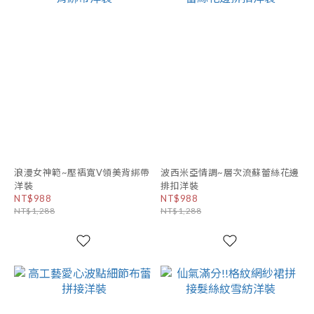
浪漫女神範~壓褶寬V領美背綁帶
波西米亞情調~層次流蘇蕾絲花邊
洋裝
排扣洋裝
NT$988
NT$988
NT$1,288
NT$1,288