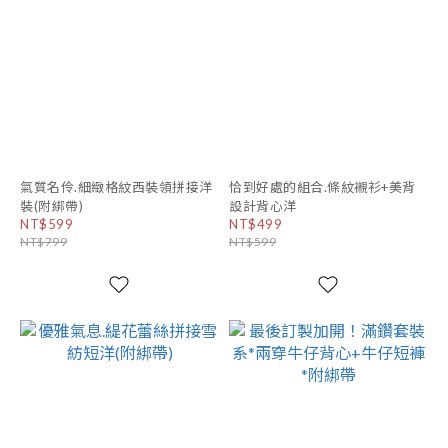
氣質名伶.細緻格紋西裝領拼接洋
恰到好處的組合.條紋襯衫+美背
裝(附綁帶)
設計背心洋
NT$599
NT$499
NT$799
NT$599