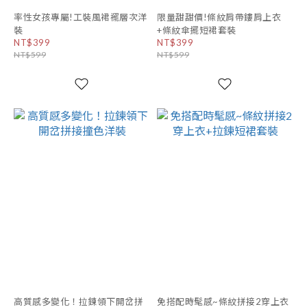
率性女孩專屬!工裝風裙襬層次洋
限量甜甜價!條紋肩帶鏤肩上衣
裝
+條紋傘擺短裙套裝
NT$399
NT$399
NT$599
NT$599
高質感多變化！拉鍊領下開岔拼
免搭配時髦感~條紋拼接2穿上衣