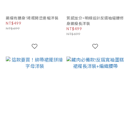
顯瘦有腰身!裙襬開岔連帽洋裝
質感加分>明線設計反摺袖縮腰修
NT$499
身顯瘦長洋裝
NT$699
NT$499
NT$699