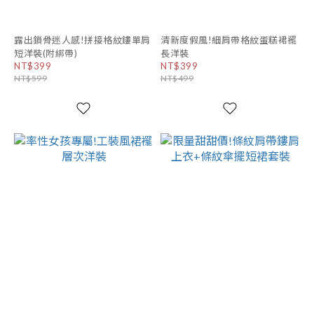
露出鎖骨迷人感!拼接格紋鏤單肩
清新度假風!細肩帶格紋蛋糕裙襬
短洋裝(附綁帶)
長洋裝
NT$399
NT$399
NT$599
NT$499