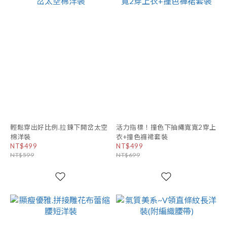
輕鬆穿出好比例.拉鍊下開岔太空
活力指標！撞色下抽繩寬寬2穿上
棉洋裝
衣+撞色褲裙套裝
NT$499
NT$499
NT$599
NT$699