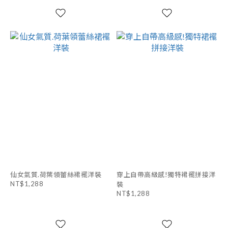
仙女氣質.荷葉領蕾絲裙襬洋裝
穿上自帶高級感!獨特裙襬拼接洋
NT$1,288
裝
NT$1,288