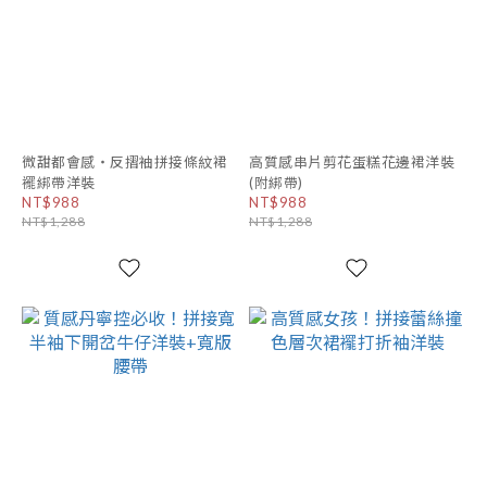
微甜都會感・反摺袖拼接條紋裙
高質感串片剪花蛋糕花邊裙洋裝
襬綁帶洋裝
(附綁帶)
NT$988
NT$988
NT$1,288
NT$1,288