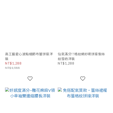
高工藝愛心波點細節布蕾拼接洋
仙氣滿分!!格紋網紗裙拼接髮絲
裝
紋雪紡洋裝
NT$1,288
NT$1,288
NT$1,588