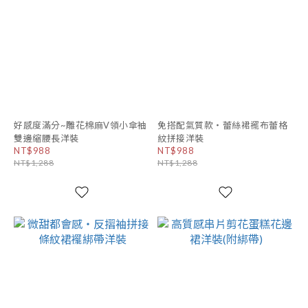
好感度滿分~雕花棉麻V領小傘袖
免搭配氣質款・蕾絲裙襬布蕾格
雙邊縮腰長洋裝
紋拼接洋裝
NT$988
NT$988
NT$1,288
NT$1,288