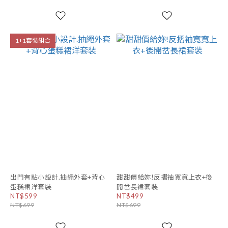
1+1套裝組合
出門有點小設計.抽繩外套+背心
甜甜價給妳!反摺袖寬寬上衣+後
蛋糕裙洋套裝
開岔長裙套裝
NT$599
NT$499
NT$699
NT$699