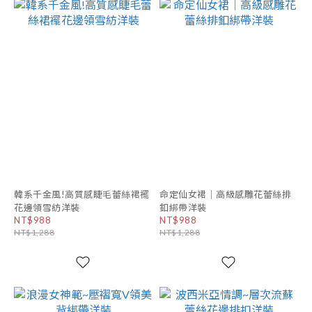
韓系千金風!高質感睫毛蕾絲裙襬
命定仙女裙｜高級感雕花蕾絲排
花邊領雪紡洋裝
釦綁帶洋裝
NT$988
NT$988
NT$1,288
NT$1,288