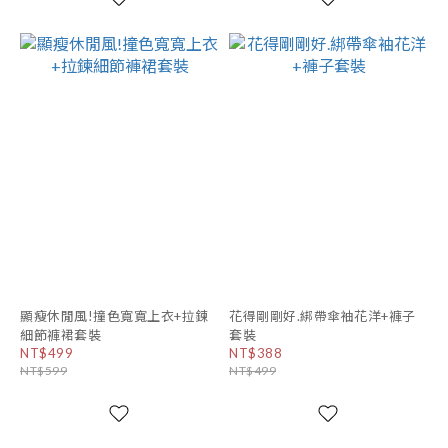
顯瘦休閒風!撞色寬寬上衣+拉鍊
花得剛剛好.綁帶傘袖花洋+褲子
細節褲裙套裝
套裝
NT$499
NT$388
NT$599
NT$499