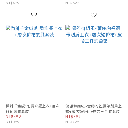
NT$699
NT$699
微辣千金感!削肩傘擺上衣+層次
優雅御姐風~蕾絲內裡飄帶削肩上
褲裙氣質套裝
衣+層次短褲裙+皮帶三件式套裝
NT$499
NT$599
NT$599
NT$799