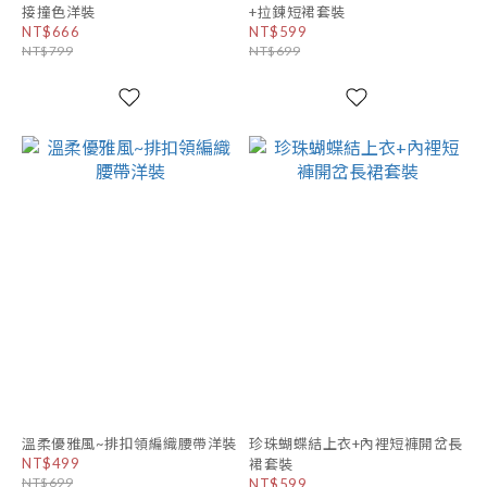
接撞色洋裝
+拉鍊短裙套裝
NT$666
NT$599
NT$799
NT$699
溫柔優雅風~排扣領編織腰帶洋裝
珍珠蝴蝶結上衣+內裡短褲開岔長
NT$499
裙套裝
NT$699
NT$599