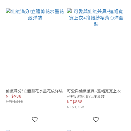
仙氣滿分!立體剪花水墨花紋洋裝
可愛與仙氣兼具~連帽寬寬上衣
NT$988
+拼接紗裙背心洋套裝
NT$1,288
NT$888
NT$1,188