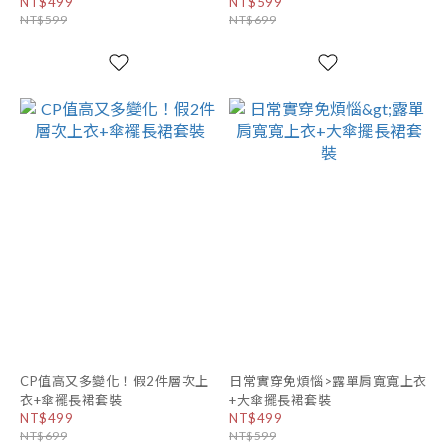
NT$499
NT$599
NT$599
NT$699
CP值高又多變化！假2件層次上
日常實穿免煩惱>露單肩寬寬上衣
衣+傘襬長裙套裝
+大傘擺長裙套裝
NT$499
NT$499
NT$699
NT$599