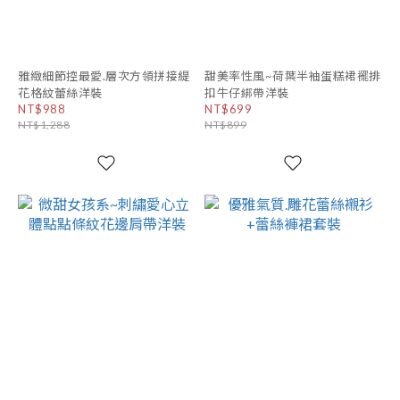
雅緻細節控最愛.層次方領拼接緹
甜美率性風~荷葉半袖蛋糕裙襬排
花格紋蕾絲洋裝
扣牛仔綁帶洋裝
NT$988
NT$699
NT$1,288
NT$899