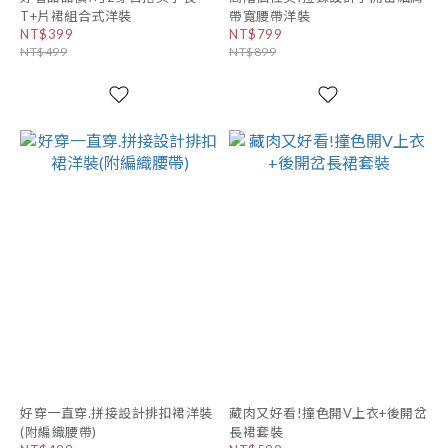
T+片裙組合式洋裝
帶寬腰帶洋裝
NT$399
NT$799
NT$499
NT$899
好穿一直穿.拼接設計排扣裙洋裝
藏肉又好看!撞色開V上衣+後開岔
(附編織腰帶)
長裙套裝