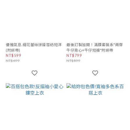
優雅氣息.緹花蕾絲拼接雪紡短洋
最後訂製加開！滿鑽套裝系*兩穿
(附綁帶)
牛仔背心+牛仔短褲*附綁帶
NT$599
NT$799
NT$699
NT$899