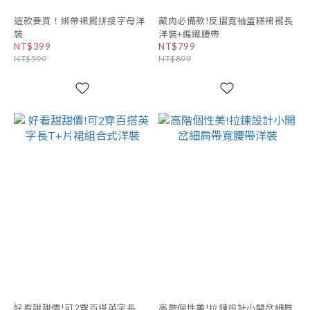
這款要買！綁帶裙擺拼接字母洋
藏肉必備款!反摺寬袖蛋糕裙襬長
裝
洋裝+編織腰帶
NT$399
NT$799
NT$599
NT$899
好看甜甜價!可2穿百搭英字長
高階個性美!拉鍊設計小開岔細肩