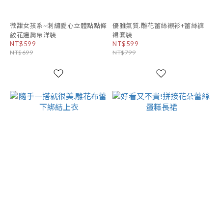
微甜女孩系~刺繡愛心立體點點條
優雅氣質.雕花蕾絲襯衫+蕾絲褲
紋花邊肩帶洋裝
裙套裝
NT$599
NT$599
NT$699
NT$799