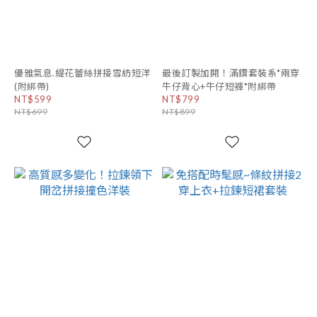
優雅氣息.緹花蕾絲拼接雪紡短洋
最後訂製加開！滿鑽套裝系*兩穿
(附綁帶)
牛仔背心+牛仔短褲*附綁帶
NT$599
NT$799
NT$699
NT$899