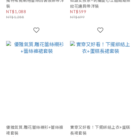
獨特裙擺網格蕾絲西裝領綁帶洋
微甜女孩系~刺繡愛心立體點點條
裝
紋花邊肩帶洋裝
NT$1,088
NT$599
NT$1,288
NT$699
優雅氣質.雕花蕾絲襯衫+蕾絲褲
實穿又好看！下擺綁結上衣+蛋糕
裙套裝
長裙套裝