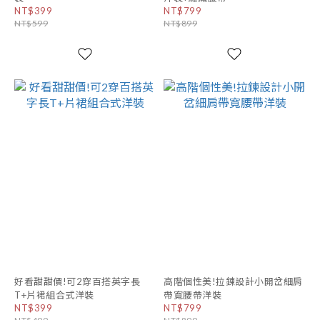
NT$399
NT$799
NT$599
NT$899
好看甜甜價!可2穿百搭英字長
高階個性美!拉鍊設計小開岔細肩
T+片裙組合式洋裝
帶寬腰帶洋裝
NT$399
NT$799