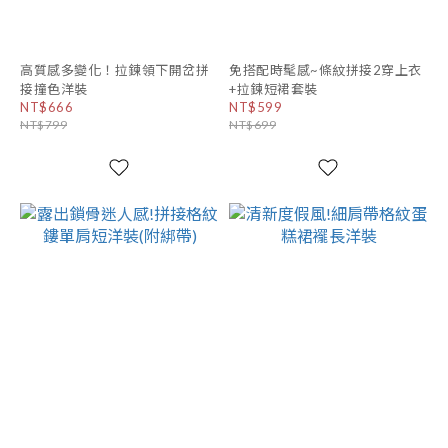
高質感多變化！拉鍊領下開岔拼
免搭配時髦感~條紋拼接2穿上衣
接撞色洋裝
+拉鍊短裙套裝
NT$666
NT$599
NT$799
NT$699