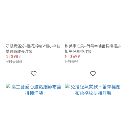
好感度滿分~雕花棉麻V領小傘袖
甜美率性風~荷葉半袖蛋糕裙襬排
雙邊縮腰長洋裝
扣牛仔綁帶洋裝
NT$988
NT$699
NT$1,288
NT$899