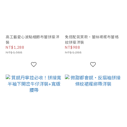
高工藝愛心波點細節布蕾拼接洋
免搭配氣質款・蕾絲裙襬布蕾格
裝
紋拼接洋裝
NT$1,288
NT$988
NT$1,588
NT$1,288