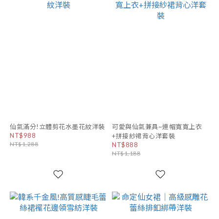
仙氣滿分!立體剪花水墨花紋洋裝
可愛與仙氣兼具~連帽寬寬上衣
NT$988
+拼接紗裙背心洋套裝
NT$1,288
NT$888
NT$1,188