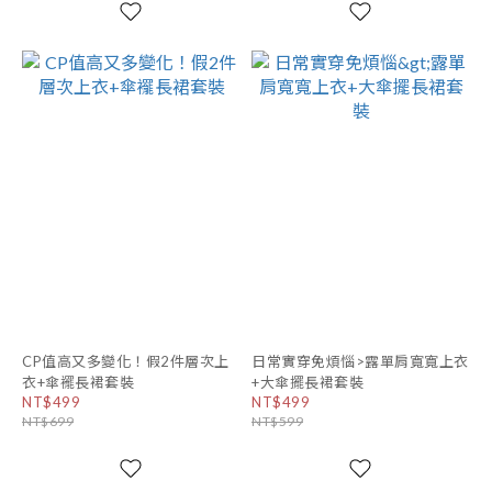
CP值高又多變化！假2件層次上
日常實穿免煩惱>露單肩寬寬上衣
衣+傘襬長裙套裝
+大傘擺長裙套裝
NT$499
NT$499
NT$699
NT$599