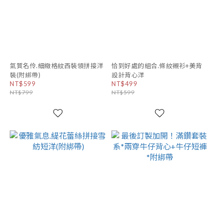
氣質名伶.細緻格紋西裝領拼接洋
恰到好處的組合.條紋襯衫+美背
裝(附綁帶)
設計背心洋
NT$599
NT$499
NT$799
NT$599