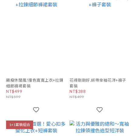
顯瘦休閒風!撞色寬寬上衣+拉鍊
花得剛剛好.綁帶傘袖花洋+褲子
細節褲裙套裝
套裝
NT$499
NT$388
NT$599
NT$499
1+1套裝組合