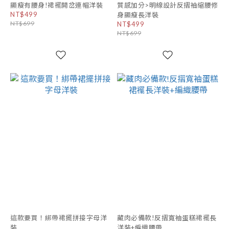
顯瘦有腰身!裙襬開岔連帽洋裝
質感加分>明線設計反摺袖縮腰修
NT$499
身顯瘦長洋裝
NT$699
NT$499
NT$699
這款要買！綁帶裙擺拼接字母洋
藏肉必備款!反摺寬袖蛋糕裙襬長
裝
洋裝+編織腰帶