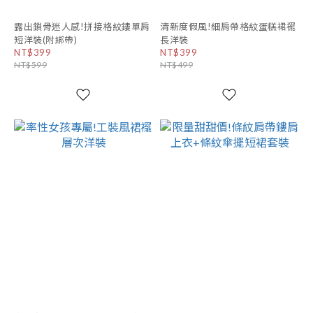
露出鎖骨迷人感!拼接格紋鏤單肩
清新度假風!細肩帶格紋蛋糕裙襬
短洋裝(附綁帶)
長洋裝
NT$399
NT$399
NT$599
NT$499