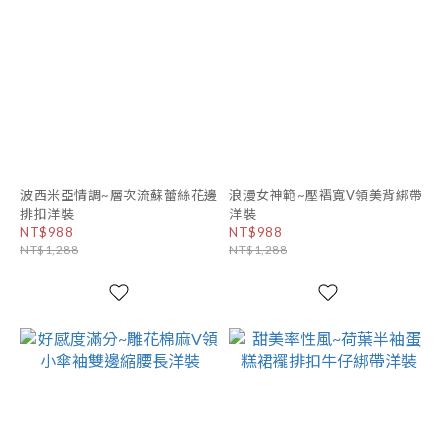
波西米亞情調~層次流蘇蕾絲花邊
浪漫女神範~壓褶寬V領美背綁帶
排扣洋裝
洋裝
NT$988
NT$988
NT$1,288
NT$1,288