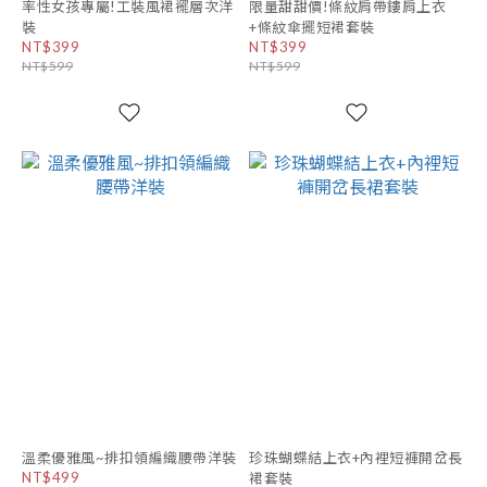
率性女孩專屬!工裝風裙襬層次洋
限量甜甜價!條紋肩帶鏤肩上衣
裝
+條紋傘擺短裙套裝
NT$399
NT$399
NT$599
NT$599
溫柔優雅風~排扣領編織腰帶洋裝
珍珠蝴蝶結上衣+內裡短褲開岔長
NT$499
裙套裝