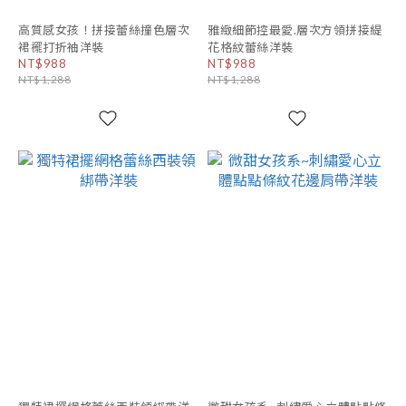
高質感女孩！拼接蕾絲撞色層次
雅緻細節控最愛.層次方領拼接緹
裙襬打折袖洋裝
花格紋蕾絲洋裝
NT$988
NT$988
NT$1,288
NT$1,288