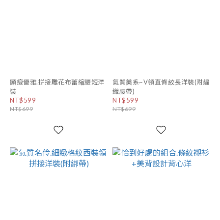
顯瘦優雅.拼接雕花布蕾縮腰短洋
氣質美系~V領直條紋長洋裝(附編
裝
織腰帶)
NT$599
NT$599
NT$699
NT$699