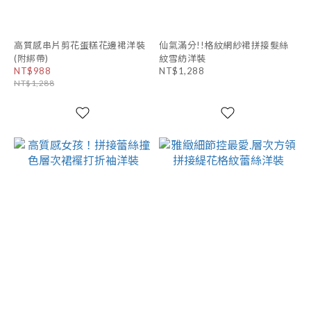
高質感串片剪花蛋糕花邊裙洋裝
仙氣滿分!!格紋網紗裙拼接髮絲
(附綁帶)
紋雪紡洋裝
NT$988
NT$1,288
NT$1,288