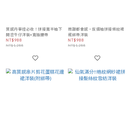
質感丹寧控必收！拼接寬半袖下
微甜都會感・反摺袖拼接條紋裙
開岔牛仔洋裝+寬版腰帶
襬綁帶洋裝
NT$988
NT$988
NT$1,288
NT$1,288