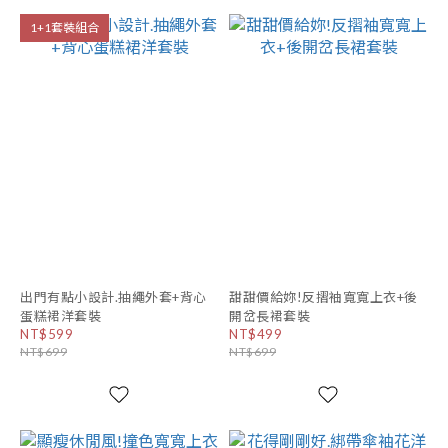
1+1套裝組合
出門有點小設計.抽繩外套+背心
甜甜價給妳!反摺袖寬寬上衣+後
蛋糕裙洋套裝
開岔長裙套裝
NT$599
NT$499
NT$699
NT$699