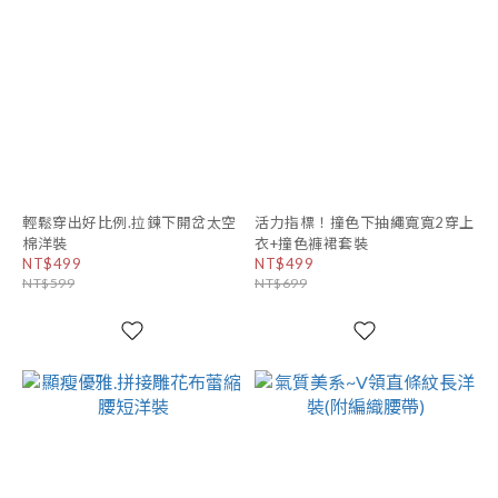
輕鬆穿出好比例.拉鍊下開岔太空
活力指標！撞色下抽繩寬寬2穿上
棉洋裝
衣+撞色褲裙套裝
NT$499
NT$499
NT$599
NT$699