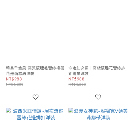
韓系千金風!高質感睫毛蕾絲裙襬
命定仙女裙｜高級感雕花蕾絲排
花邊領雪紡洋裝
釦綁帶洋裝
NT$988
NT$988
NT$1,288
NT$1,288