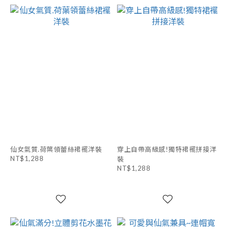
仙女氣質.荷葉領蕾絲裙襬洋裝
穿上自帶高級感!獨特裙襬拼接洋
NT$1,288
裝
NT$1,288